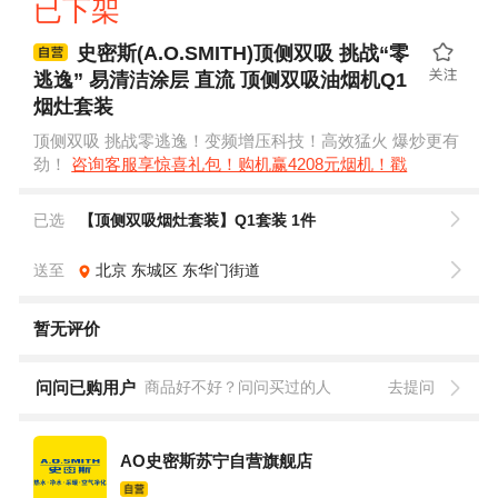
已下架
史密斯(A.O.SMITH)顶侧双吸 挑战“零
逃逸” 易清洁涂层 直流 顶侧双吸油烟机Q1
烟灶套装
顶侧双吸 挑战零逃逸！变频增压科技！高效猛火 爆炒更有
劲！
咨询客服享惊喜礼包！购机赢4208元烟机！戳
已选
【顶侧双吸烟灶套装】Q1套装 1件
送至
北京
东城区
东华门街道
暂无评价
问问已购用户
商品好不好？问问买过的人
去提问
AO史密斯苏宁自营旗舰店