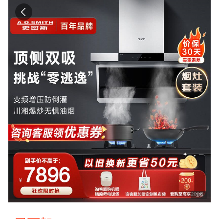
1
/
9