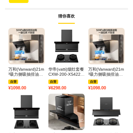
猜你喜欢
万和(Vanward)21m
华帝(vatti)烟灶套餐
万和(Vanward)21m
万
³吸力侧吸抽排油烟
CXW-200-XS422+
³吸力侧吸抽排油烟
F
机4.5KW燃气灶套
JZT-ZS525H
机5KW燃气灶套装J
一
自营
自营
自营
装J320A Pro+X1液
320A Pro+X1天然
燃
¥
1098.00
¥
6298.00
¥
1098.00
¥
6
化气烟灶套装
气烟灶套装
应