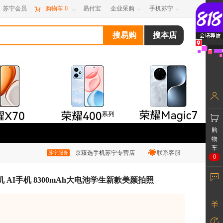
苏宁会员

购物车
0
易付宝
企业采购
手机苏宁



购
物
车
京臻选手机苏宁专营店
联系客服
苏宁服务
0
手机 AI手机 8300mAh大电池学生新款美颜拍照