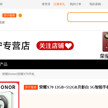
碍
请登录
注册有礼
我的订单
我的易购


产品
>
荣耀(honor)荣耀X70手机
荣耀X70 12GB+512GB月影白 5G智能
苏宁服务