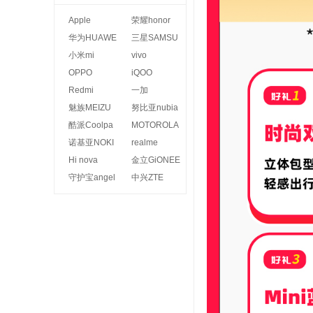
Apple
荣耀honor
华为HUAWE
三星SAMSU
I
小米mi
NG
vivo
OPPO
iQOO
Redmi
一加
魅族MEIZU
努比亚nubia
酷派Coolpa
MOTOROLA
d
诺基亚NOKI
realme
A
Hi nova
金立GiONEE
守护宝angel
中兴ZTE
care