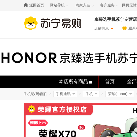

返回首页
网站导航
商家入驻
客户服务
网页无障



京臻选手机苏宁专营店
店铺信息
本店所有商品
首页
全部
手机/数码/配件
>
手机通讯
>
手机
>
荣耀(honor)