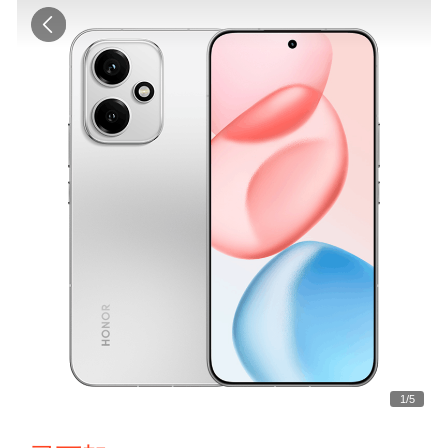
1
/
5