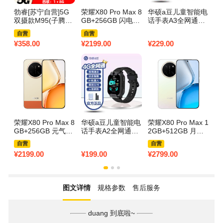
勃睿[苏宁自营]5G
荣耀X80 Pro Max 8
华硕a豆儿童智能电
[
双摄款M95(子腾园
GB+256GB 闪电红
话手表A3全网通视
流
App下载)微信聊天
BSN-AN00 双卡 全
频插卡通话支付微
智
自营
自营
支付QQ音乐抖音视
网通版
聊双摄拍照定位防
信
¥
358.00
¥
2199.00
¥
229.00
¥
2
频手机远程管理AL
水学生礼物 冰桃粉
付
智能小度9重AI定位
用
手表 官方高配.全网
生
通5G﹢双摄像头银
色白胶
荣耀X80 Pro Max 8
华硕a豆儿童智能电
荣耀X80 Pro Max 1
荣
GB+256GB 元气橙
话手表A2全网通视
2GB+512GB 月影
G
BSN-AN00 双卡 全
频插卡通话支付微
白 BSN-AN00 双卡
V
自营
自营
网通版
聊大屏拍照定位防
全网通版
网
¥
2199.00
¥
199.00
¥
2799.00
¥
3
水学生礼物 梦幻黑
图文详情
规格参数
售后服务
duang 到底啦~