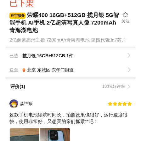
已下架
荣耀400 16GB+512GB 揽月银 5G智
苏宁服务
能手机 AI手机 2亿超清写真人像 7200mAh
青海湖电池
2亿像素高清主摄 7200mAh青海湖电池 第四代骁龙7芯片
已选
揽月银,16GB+512GB 1件
送至
北京
东城区
东华门街道
评价(1)
100%好评率
荔***康
这款手机电池续航时间长，拍照效果也很好，运行速度很
快，使用非常好，又想买的亲们抓紧**吧！