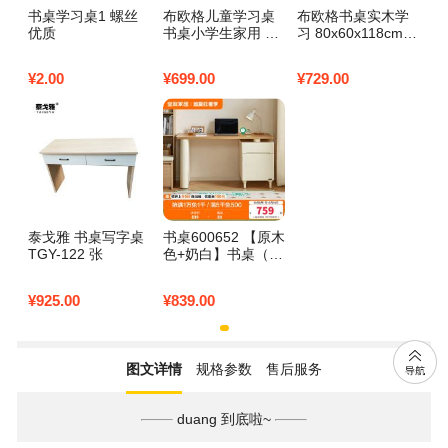
书桌学习桌1 螺丝
布欧格儿童学习桌
布欧格书桌实木学
优质
书桌小学生家用 至
习 80x60x118cm
尊旗舰粉：桌椅手
胡桃色单桌+书椅
摇/无极追背/透气抑
¥
2.00
¥
699.00
¥
729.00
菌乳胶/矫姿器/台
畅销款
泰戈雅 书桌写字桌
书桌600652 【原木
TGY-122 张
色+奶白】书桌（不
含书椅） 详询客服
¥
925.00
¥
839.00
图文详情
规格参数
售后服务
duang 到底啦~