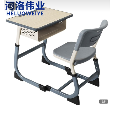
1
/
5