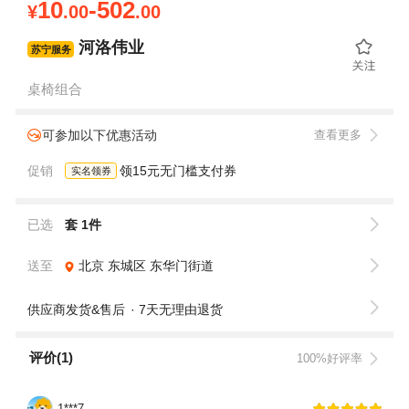
10
-502
¥
.00
.00
河洛伟业
苏宁服务
桌椅组合
可参加以下优惠活动
查看更多
促销
领15元无门槛支付券
实名领券
已选
套 1件
送至
北京
东城区
东华门街道
供应商发货&售后
7天无理由退货
评价(1)
100%好评率
1***7