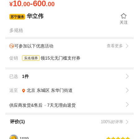
10
-600
¥
.00
.00
华立伟
苏宁服务
多规格
可参加以下优惠活动
查看更多
促销
领15元无门槛支付券
实名领券
已选
1件
送至
北京
东城区
东华门街道
供应商发货&售后
7天无理由退货
评价(1)
100%好评率
1***9