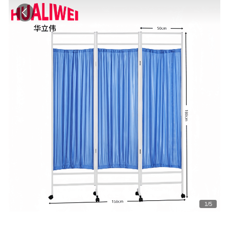
1
/
5