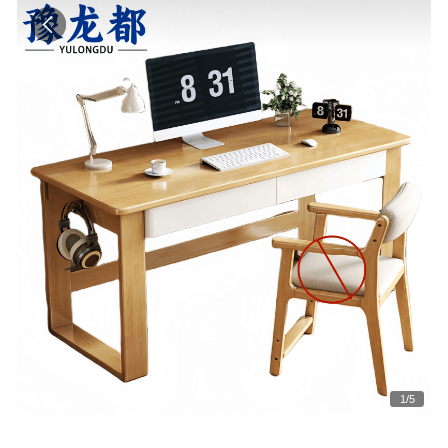
1
/
5