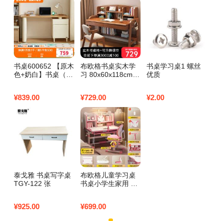
书桌600652 【原木
布欧格书桌实木学
书桌学习桌1 螺丝
色+奶白】书桌（不
习 80x60x118cm
优质
含书椅） 详询客服
胡桃色单桌+书椅
¥
839.00
¥
729.00
¥
2.00
泰戈雅 书桌写字桌
布欧格儿童学习桌
TGY-122 张
书桌小学生家用 至
尊旗舰粉：桌椅手
摇/无极追背/透气抑
¥
925.00
¥
699.00
菌乳胶/矫姿器/台
畅销款