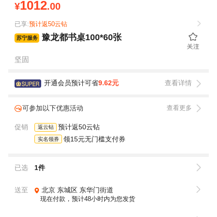
1012
¥
.00
已享:
预计返50云钻
豫龙都书桌100*60张
苏宁服务
坚固
开通会员预计可省
9.62元
查看详情
可参加以下优惠活动
查看更多
促销
预计返50云钻
返云钻
领15元无门槛支付券
实名领券
已选
1件
送至
北京
东城区
东华门街道
现在付款，预计48小时内为您发货