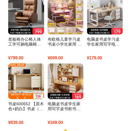
老板椅办公椅人体
布欧格儿童学习桌
电脑桌书桌学习桌
工学可躺电脑椅子
书桌小学生家用 至
学生家用写字电脑
家用靠背座电竞书
尊旗舰粉：桌椅手
桌台式工作台卧室
桌沙发椅子真老板
摇/无极追背/透气抑
简易带抽屉办公桌
¥
799.00
¥
699.00
¥
179.00
椅 【琥珀色】耐磨
菌乳胶/矫姿器/台
子 【稳固钢架】12
超迁皮+搁脚
畅销款
0CM田园橡木色
书桌600652 【原木
电脑桌书桌学生家
色+奶白】书桌（不
用写字桌书柜书架
含书椅） 详询客服
一体桌子卧室电脑
桌台式学习桌初中
¥
839.00
¥
169.00
生 【经典款】枫木
色100cm