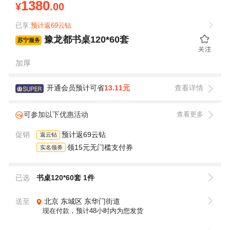
1380
¥
.00
已享:
预计返69云钻
豫龙都书桌120*60套
苏宁服务
加厚
开通会员预计可省
13.11元
查看详情
可参加以下优惠活动
查看更多
促销
预计返69云钻
返云钻
领15元无门槛支付券
实名领券
已选
书桌120*60套 1件
送至
北京
东城区
东华门街道
现在付款，预计48小时内为您发货