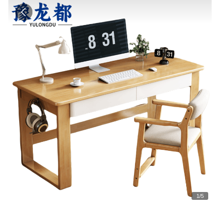
1
/
5