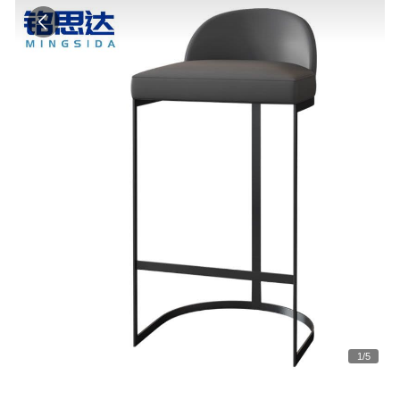
1
/
5