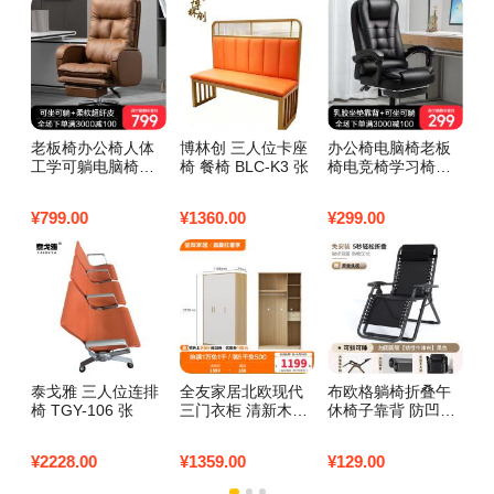
老板椅办公椅人体
博林创 三人位卡座
办公椅电脑椅老板
钢
工学可躺电脑椅子
椅 餐椅 BLC-K3 张
椅电竞椅学习椅子
推
家用靠背座电竞书
家用可躺可升降可
款
桌沙发椅子真老板
旋转按摩转椅113
衣
¥
799.00
¥
1360.00
¥
299.00
¥
6
椅 【琥珀色】耐磨
【尼龙脚】黑色+乳
门
超迁皮+搁脚
胶坐垫 靠背
8
泰戈雅 三人位连排
全友家居北欧现代
布欧格躺椅折叠午
班
椅 TGY-106 张
三门衣柜 清新木纹
休椅子靠背 防凹牛
张
带L灯储物收纳衣橱
津布【加固圆管】
卧室整体家具 【腊
¥
2228.00
¥
1359.00
¥
129.00
¥
1
木木纹A款】三门衣
柜