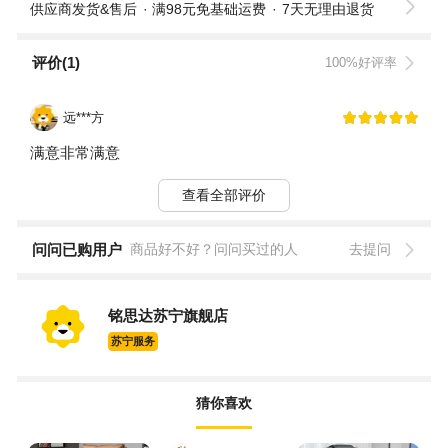
供应商发货&售后
满98元免基础运费
7天无理由退货
评价(1)
100%好评率
远***方
满意非常满意
查看全部评价
问问已购用户
商品好不好？问问买过的人
去提问
铭思达苏宁旗舰店
苏宁服务
猜你喜欢