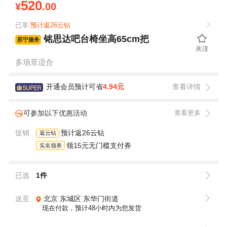
520
¥
.00
已享:
预计返26云钻
铭思达吧台椅坐高65cm把
苏宁服务
多场景适合
开通会员预计可省
4.94元
查看详情
可参加以下优惠活动
查看更多
促销
预计返26云钻
返云钻
领15元无门槛支付券
实名领券
已选
1件
送至
北京
东城区
东华门街道
现在付款，预计48小时内为您发货