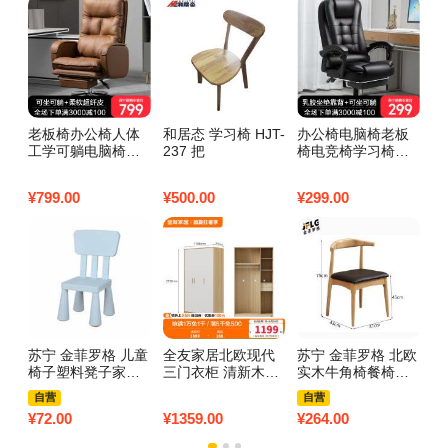
老板椅办公椅人体
和居态 学习椅 HJT-
办公椅电脑椅老板
钢
工学可躺电脑椅子
237 把
椅电竞椅学习椅子
推
家用靠背座电竞书
家用可躺可升降可
款
桌沙发椅子真老板
旋转按摩转椅113
衣
¥
799.00
¥
500.00
¥
299.00
¥
6
椅 【琥珀色】耐磨
【尼龙脚】黑色+乳
门
超迁皮+搁脚
胶坐垫 靠背
8
苏宁 金菲罗格 儿童
全友家居北欧现代
苏宁 金菲罗格 北欧
泰
椅子塑料凳子家用
三门衣柜 清新木纹
实木牛角椅餐椅家
0
椅子宝宝靠背椅户
带L灯储物收纳衣橱
用靠背椅休闲椅子
自营
自营
外椅子 淡蓝
卧室整体家具 【腊
原木色牛角椅
¥
72.00
¥
1359.00
¥
264.00
¥
2
木木纹A款】三门衣
柜