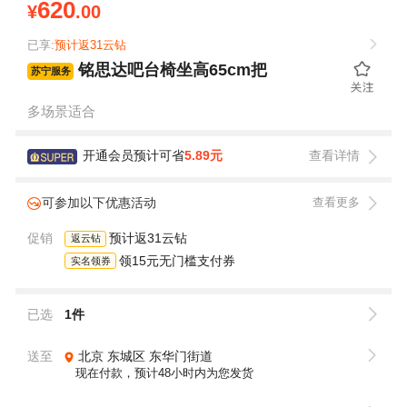
620
¥
.00
已享:
预计返31云钻
铭思达吧台椅坐高65cm把
苏宁服务
多场景适合
开通会员预计可省
5.89元
查看详情
可参加以下优惠活动
查看更多
促销
预计返31云钻
返云钻
领15元无门槛支付券
实名领券
已选
1件
送至
北京
东城区
东华门街道
现在付款，预计48小时内为您发货