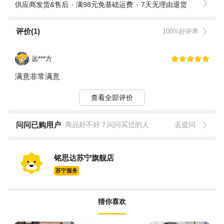
供应商发货&售后
满98元免基础运费
7天无理由退货
评价(1)
100%好评率
远***方
满意非常满意
查看全部评价
问问已购用户
商品好不好？问问买过的人
去提问
铭思达苏宁旗舰店
苏宁服务
猜你喜欢