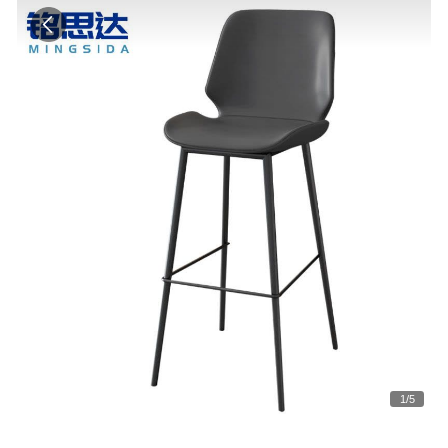
1
/
5