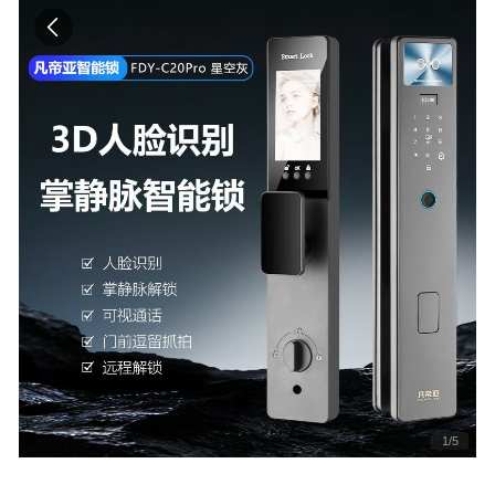
1
/
5