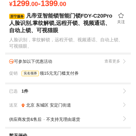
1299
-1399
¥
.00
.00
凡帝亚智能锁智能门锁FDY-C20Pro
苏宁服务
人脸识别,掌纹解锁,远程开锁、视频通话、
自动上锁、可视猫眼
人脸识别，掌纹解锁，远程开锁、视频通话、自动上锁、
可视猫眼、
可参加以下优惠活动
查看更多
促销
领15元无门槛支付券
实名领券
已选
1件
送至
北京
东城区
安定门街道
供应商发货&售后
不支持无理由退货
暂无评价