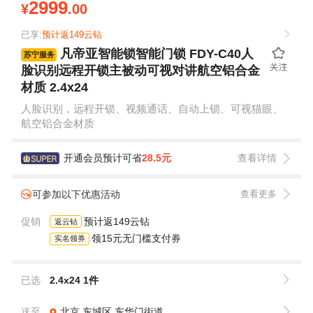
2999
¥
.00
已享:
预计返149云钻
凡帝亚智能锁智能门锁 FDY-C40人
苏宁服务
脸识别远程开锁主被动可视对讲航空铝合金
材质 2.4x24
人脸识别，远程开锁、视频通话、自动上锁、可视猫眼、
航空铝合金材质
开通会员预计可省
28.5元
查看详情
可参加以下优惠活动
查看更多
促销
预计返149云钻
返云钻
领15元无门槛支付券
实名领券
已选
2.4x24 1件
送至
北京
东城区
东华门街道