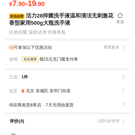
7
-19
¥
.90
.90
活力28抑菌洗手液温和清洁无刺激花
苏选自营
香型家用500g大瓶洗手液
长效抑菌 温和洁净 经典香氛
可参加以下优惠活动
查看更多
促销
领15元无门槛支付券
实名领券
已选
1件
送至
北京
东城区
东华门街道
供应商发货&售后
7天无理由退货
评价(4)
100%好评率