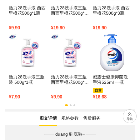
活力28洗手液 西西
活力28洗手液三瓶
活力28洗手液 西西
威
里橙花500g*1瓶
西西里橙花500g*3
里橙花500g*3瓶
康
瓶
2
9
¥
9.90
¥
19.90
¥
19.90
¥
1
m
活力28洗手液三瓶
活力28洗手液三瓶
威露士健康抑菌洗
D
装 500g*1瓶
西西里橙花500g*1
手液525ml 一瓶
润
瓶
克
自营
¥
7.90
¥
9.90
¥
16.68
¥
3
图文详情
规格参数
售后服务
duang 到底啦~