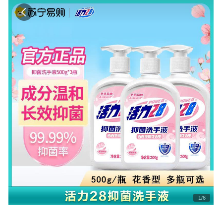
1
/
6