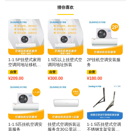
猜你喜欢
1-1.5P挂壁式家用
1.5匹以上挂壁式空
2P挂机空调安装服
1
空调同地址移机拆
调同地址拆装
务
调
装服务
自营
自营
自营
¥
209.00
¥
300.00
¥
180.00
¥
1
1-1.5匹挂机空调安
挂壁式空调拆装运
1-1.5匹挂壁式空调
装服务
服务含30公里运输
不锈钢支架安装服