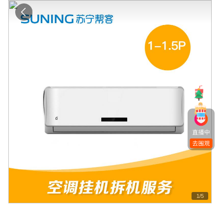
1
/
5