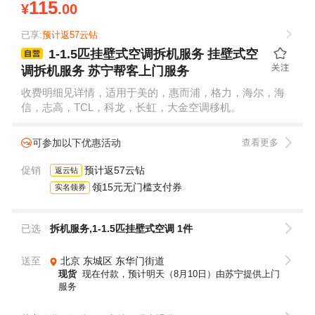
115
¥
.00
已享:
预计返57云钻
1-1.5匹挂壁式空调拆机服务 挂壁式空
调拆机服务 苏宁帮客上门服务
收费明细见详情，适用于美的，惠而浦，格力，海尔，海
信，志高，TCL，科龙，长虹，大金空调移机。
可参加以下优惠活动
查看更多
促销
预计返57云钻
返云钻
领15元无门槛支付券
实名领券
已选
拆机服务,1-1.5匹挂壁式空调 1件
送至
北京
东城区
东华门街道
现货
现在付款，预计明天（8月10日）由苏宁提供上门
服务