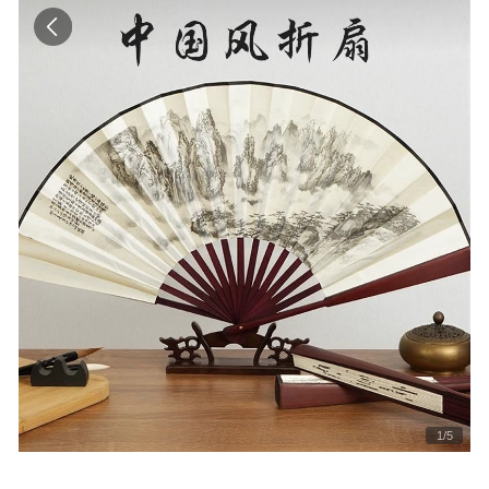
1
/
5