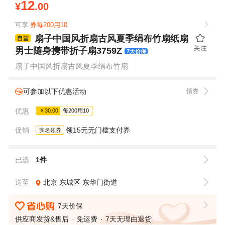
12
¥
.00
可享:
券每200用10
扇子中国风折扇古风夏季绢布竹扇纸扇
男士随身携带折子扇3759Z
7天价保
扇子中国风折扇古风夏季绢布竹扇
可参加以下优惠活动
领券
优惠
￥30.00
每200用10
促销
领15元无门槛支付券
实名领券
已选
1件
送至
北京
东城区
东华门街道
7天价保
供应商发货&售后
免运费
7天无理由退货