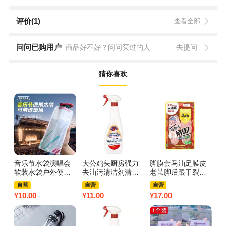
评价(1)
查看全部
问问已购用户
商品好不好？问问买过的人
去提问
猜你喜欢
音乐节水袋演唱会
大公鸡头厨房强力
脚膜套马油足膜皮
大
软装水袋户外便携
去油污清洁剂清洗
老茧脚后跟干裂嫩
去
折叠徒步登山运动
神器官方旗舰店重
白保湿脚部腿膜去
神
自营
自营
自营
储水袋大容量3759
油污净油烟机3759
角质3759Z 【3
油
¥
10.00
¥
11.00
¥
17.00
¥
1
A 软水袋白色1个
A 大公鸡油污净625
对】实惠装
A
【700ml】带卡扣
ml【1瓶】
m