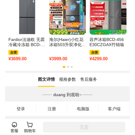
+
Fardior法迪欧 无霜
海尔(Haier)小红花
容声冰箱BCD-456
C
冷藏冷冻箱 BCD-4
冰箱503升双净化系
E30CZGAX竹锦瑜
3
83WQBGH/NC
统双循环法式多门
1
自营
自营
超薄家用双变频一
¥
3699.00
¥
3999.00
¥
4299.00
¥
1
级能效风冷无霜家
电大容量+全域除菌
净化
图文详情
规格参数
售后服务
duang 到底啦~
登录
注册
电脑版
客户端
无货