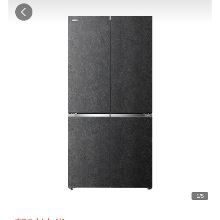
1
/
5