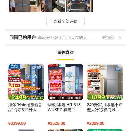
查看全部评价
问问已购用户
商品好不好？问问买过的人
去提问
猜你喜欢
海尔(Haier)[旗舰新
华凌 冰箱 HR-518
240升家用冰箱小户
海
品]海尔519升大容
WUSPZ 雾隐白
型大冷冻双门风冷
统
量双开门风冷无霜
无霜玻璃面板节能
小
变频一级能效AFR
低噪省电家用客厅
门
¥
3399.00
¥
3529.00
¥
2399.00
¥
4
精控双循环超大巨
租房宿舍办公小户
入
冷冻对开门冰箱
型不占地
冰