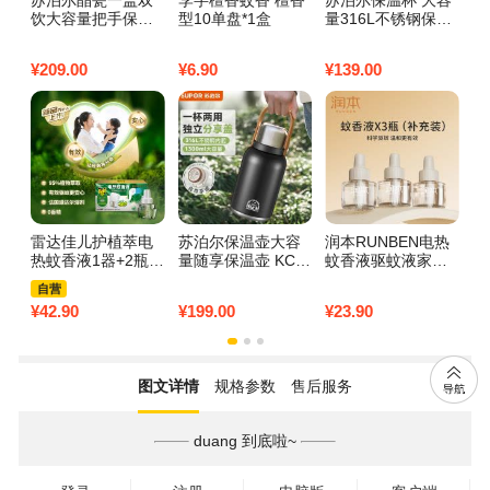
饮大容量把手保温
型10单盘*1盒
量316L不锈钢保温
有
杯 1200ML晨曦白
杯女生儿童学生水
【把手款】 多规格
壶婴幼儿不锈钢杯
¥
209.00
¥
6.90
¥
139.00
¥
1
可选
子男款新款高颜值
水杯子外出水壶 KC
V10AC10 高山绿 1
000ml
雷达佳儿护植萃电
苏泊尔保温壶大容
润本RUNBEN电热
力
热蚊香液1器+2瓶 9
量随享保温壶 KCV
蚊香液驱蚊液家用
m
0晚（24ml/瓶）
13AC10/岩木黑 13
【续航驱蚊】3瓶液
自营
00ml
（无器）
¥
42.90
¥
199.00
¥
23.90
¥
1
图文详情
规格参数
售后服务
duang 到底啦~