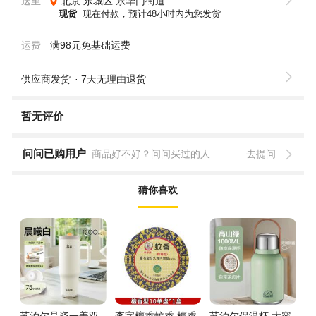
送至
北京
东城区
东华门街道
现货
现在付款，预计48小时内为您发货
运费
满98元免基础运费
供应商发货
7天无理由退货
暂无评价
问问已购用户
商品好不好？问问买过的人
去提问
猜你喜欢
苏泊尔晶瓷一盖双
李字檀香蚊香 檀香
苏泊尔保温杯 大容
秋