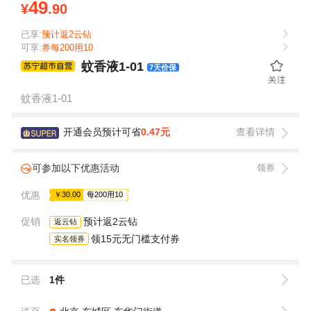
49
¥
.90
已享:
预计返2云钻
可享:
券每200用10
蚊香液1-01
7天价保
蚊香液1-01
开通会员预计可省
0.47元
查看详情
可参加以下优惠活动
领券
优惠
￥30.00
每200用10
促销
预计返2云钻
返云钻
领15元无门槛支付券
实名领券
已选
1件