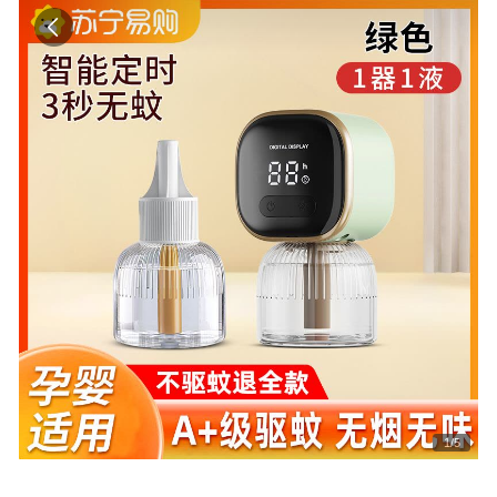
1
/
5