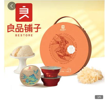
1
/
5