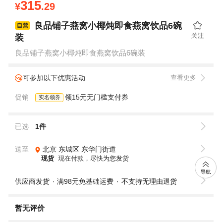
315
¥
.29
良品铺子燕窝小椰炖即食燕窝饮品6碗
装
良品铺子燕窝小椰炖即食燕窝饮品6碗装
可参加以下优惠活动
查看更多
促销
领15元无门槛支付券
实名领券
已选
1件
送至
北京
东城区
东华门街道
现货
现在付款，尽快为您发货
供应商发货
满98元免基础运费
不支持无理由退货
暂无评价