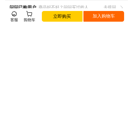
问问已购用户
商品好不好？问问买过的人
去提问
立即购买
加入购物车
猜你喜欢
无穷 30g 风干鸡脖
金燕耳 红色礼盒 纯
爆浆陈皮软糖1200
科
（卤肉制品）*10袋
萃80g+红枣片40g
g（约2.4斤）
干
+枸杞60g+小金勺
盒
自营
自营
自营
+焖烧杯+手提袋
¥
60.00
¥
280.00
¥
48.00
¥
2