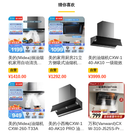
猜你喜欢
美的(Midea)抽油烟
美的家用厨房21立
美的油烟机CXW-1
美
机家用自动清洗欧
方侧吸式油烟机大
40-AK10 一级能效
4
式21m³大吸力自动
吸力CXW-260-JP3
机
自营
自营
自营
清洗吸油烟机顶吸
2
¥
1410.00
¥
1292.00
¥
3999.00
¥
4
抽烟机脱排油烟机C
XW-268-T201
美的(Midea)油烟机
美的小西梅CXW-1
万和(Vanward)CX
法
CXW-260-T33A
40-AK10 PRO 油烟
W-310-J525S-Pro
18