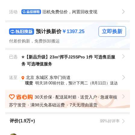
活动
旧机免费估价，闲置回收变现
预计换新价
￥1397.25
立即换新
付差价购新，免费拆卸搬运
已选
⭐【新品升级】23m³挥手J25SPro 1件
可选售后服
务
可选增值服务
送至
北京
东城区
东华门街道
现货
明天18:00前付款，预计下周二（8月11日）送达
30天价保
配送延时赔
送货入户
急速审核
安装多收双倍赔
上门取退
苏宁发货
满98元免基础运费
7天无理由退货
评价(1.9万+)
99%好评率