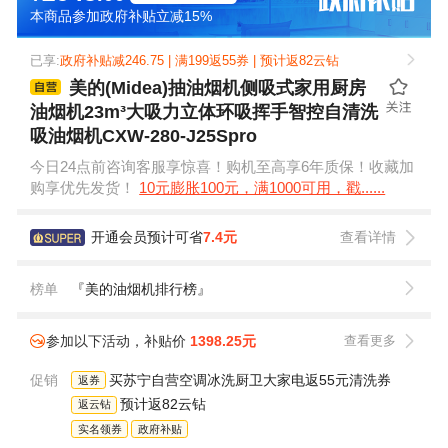
本商品参加政府补贴立减15%
已享:
政府补贴减246.75 | 满199返55券 | 预计返82云钻
美的(Midea)抽油烟机侧吸式家用厨房
油烟机23m³大吸力立体环吸挥手智控自清洗
吸油烟机CXW-280-J25Spro
今日24点前咨询客服享惊喜！购机至高享6年质保！收藏加
购享优先发货！
10元膨胀100元，满1000可用，戳......
开通会员预计可省
7.4元
查看详情
榜单
『美的油烟机排行榜』
参加以下活动，补贴价
1398.25元
查看更多
促销
买苏宁自营空调冰洗厨卫大家电返55元清洗券
返券
预计返82云钻
返云钻
实名领券
政府补贴