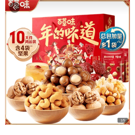
1
/
5