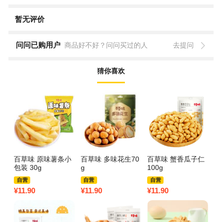
暂无评价
问问已购用户
商品好不好？问问买过的人
去提问
猜你喜欢
百草味 原味薯条小
百草味 多味花生70
百草味 蟹香瓜子仁
科
包装 30g
g
100g
干
盒
自营
自营
自营
¥
11.90
¥
11.90
¥
11.90
¥
2