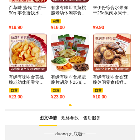
百草味 蜜饯 红杏干
有缘有味即食黄桃
来伊份综合水果冻
50g 零食蜜饯水果
脆老幼休闲零食酸
干25g果肉水果干脱
干红杏果脯蜜饯 减
甜原味黄桃干果蔬
水冻干片蔬果干蜜
自营
脆20克/袋3袋装
饯来一份 25g
¥
19.90
¥
16.00
¥
9.90
有缘有味即食黄桃
有缘有味即食果蔬
有缘有味即食香菇
脆老幼休闲零食酸
脆片胡萝卜25克黄
脆休闲零食咸鲜甜
甜原味黄桃干果蔬
秋葵20克香菇20克
香滋味丰富香菇干
自营
自营
自营
脆20克/袋5袋装
苹果20克黄桃20克
果蔬脆20克袋装
¥
23.00
¥
23.00
¥
10.00
老幼休闲果蔬零食
黄绿水果蔬菜脆片
各1袋装
图文详情
规格参数
售后服务
duang 到底啦~