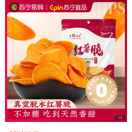
1
/
5