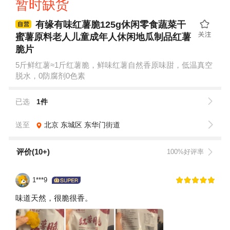
暂时缺货
有缘有味红薯脆125g休闲零食蔬菜干
蜜薯原料老人儿童成年人休闲地瓜制品红薯
脆片
5斤鲜红薯≈1斤红薯脆，鲜味红薯自然香原味甜，低温真空
脱水，0防腐剂0色素
已选
1件
送至
北京
东城区
东华门街道
评价(10+)
100%好评率
1***9
味道天然，很脆很香。