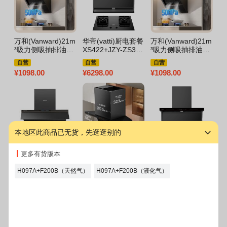
万和(Vanward)21m
华帝(vatti)厨电套餐
万和(Vanward)21m
万
³吸力侧吸抽排油烟
XS422+JZY-ZS327
³吸力侧吸抽排油烟
F
机4.5KW燃气灶套
液化气
机5KW燃气灶套装J
一
自营
自营
自营
装J320A Pro+X1液
320A Pro+X1天然
燃
¥
1098.00
¥
6298.00
¥
1098.00
¥
6
化气烟灶套装
气烟灶套装
应
本地区此商品已无货，先逛逛别的
百得(BEST)烟灶套
万和(Vanward)24m
华帝(vatti)烟灶套餐
方
更多有货版本
装AC30Pro+AQ28
³吸力侧吸烟机光幕
CXW-200-XS422+
2
天然气
V6L pro+x1 5.0KW
JZT-ZS316S
式
H097A+F200B（天然气）
H097A+F200B（液化气）
自营
自营
自营
燃气灶天然气灶具
一
¥
5798.00
¥
1598.00
¥
5998.00
¥
2
家用烟灶套装
2
图文详情
规格参数
售后服务