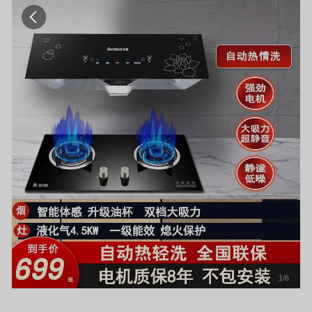
1
/
6