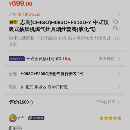
699
¥
.00
已享:
预计返34云钻
志高(CHIGO)H093C+F210D-Y 中式顶
吸式抽烟机燃气灶具烟灶套餐(液化气)
钢化玻璃面板 全封闭高效电机 熄火保护大火力猛火灶 自行
安装
开通会员预计可省
3.15元
查看详情
已选
H093C+F200C液化气自行安装 1件
送至
北京
东城区
东华门街道
评价(1600+)
99%好评率
p***i
挺好的