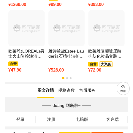
瓶精华50ml+智妍
套
套装 拱辰享水妍水
士
¥
1268.00
¥
99.00
¥
393.00
¥
3
面霜75ml)护肤套装
沄系列水乳礼盒6件
盒
送礼
套护肤套装
肤
女
欧莱雅(LOREAL)男
雅诗兰黛Estee Lau
欧莱雅复颜玻尿酸
欧
士火山岩控油清痘
der红石榴排浊护肤
护肤化妆品套装
源
洁面套组
三件套装套盒「倍
（晶露65ml+乳液5
眼
自营
自营
大聚惠
润精华水+洗面奶
0ml）
¥
47.90
¥
528.00
¥
72.00
¥
1
+面霜」红石榴面部
护肤套装礼盒女士
新版
图文详情
规格参数
售后服务
duang 到底啦~
登录
注册
电脑版
客户端