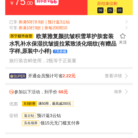
75
66
到手价
￥
￥
.00
距结束仅剩
06
:
25
:
03
已享:
券满50打8.8折 | 预计返3云钻
可享:
券满10打9折 | 券每200用10
欧莱雅复颜抗皱积雪草护肤套装
水乳补水保湿抗皱提拉紧致淡化细纹(有赠品
字样,原装中小样)
7天价保
旅行装尝鲜使用，2瓶等于正装量
开通会员预计可省
2.22元
查看详情
参加以下活动，到手价
66元
领券
优惠
8.8折券
满50用，最高减200元
促销
预计返3云钻
返云钻
领15元无门槛支付券
实名领券