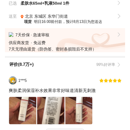
已选
柔肤水65ml+乳液50ml 1件
送至
北京
东城区
东华门街道
现货
明日16:00前付款，预计8月13日为您送达
7天价保
急速审核
供应商发货
免运费
7天无理由退货（防伪签、密封条损毁后不支持）
评价(8.7万+)
99%好评率
1***5
爽肤柔润保湿补水效果非常好味道清新无刺激