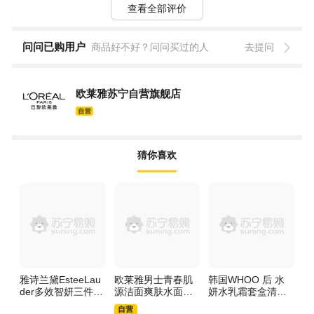
查看全部评价
问问已购用户
商品好不好？问问买过的人
去提问
欧莱雅苏宁自营旗舰店
猜你喜欢
雅诗兰黛EsteeLau
欧莱雅男士青春肌
韩国WHOO 后 水
韩
der多效智妍三件套
源洁面爽肤水面霜
妍水乳霜套盒清爽
盒
(原生液200ml+小棕
眼霜乳液精华乳6件
补水护肤品2件套
乳
自营