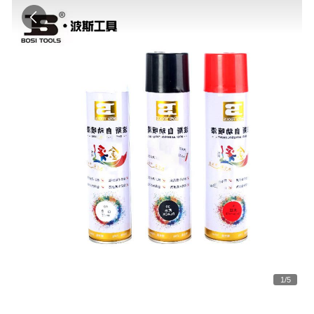
1
/
5