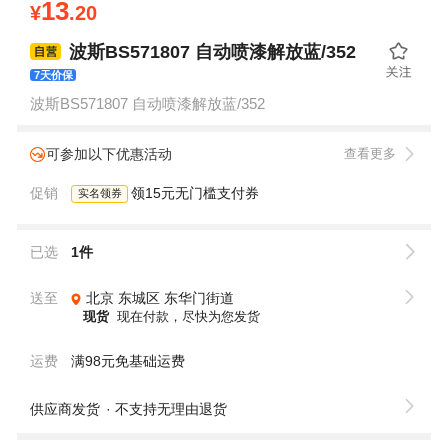
13
¥
.20
波斯BS571807 自动喷漆解放蓝/352
7天价保
波斯BS571807 自动喷漆解放蓝/352
可参加以下优惠活动
查看更多
促销
领15元无门槛支付券
实名领券
已选
1件
送至
北京
东城区
东华门街道
现货
现在付款，尽快为您发货
运费
满98元免基础运费
供应商发货
不支持无理由退货