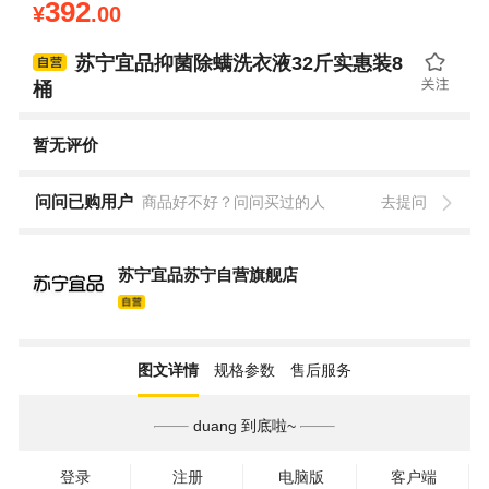
392
¥
.00
苏宁宜品抑菌除螨洗衣液32斤实惠装8
桶
暂无评价
问问已购用户
商品好不好？问问买过的人
去提问
苏宁宜品苏宁自营旗舰店
图文详情
规格参数
售后服务
duang 到底啦~
登录
注册
电脑版
客户端