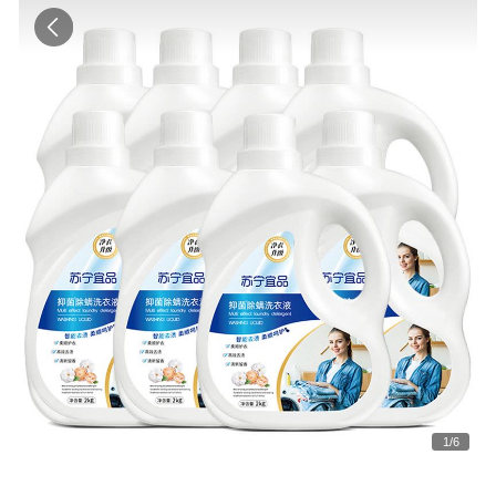
1
/
6