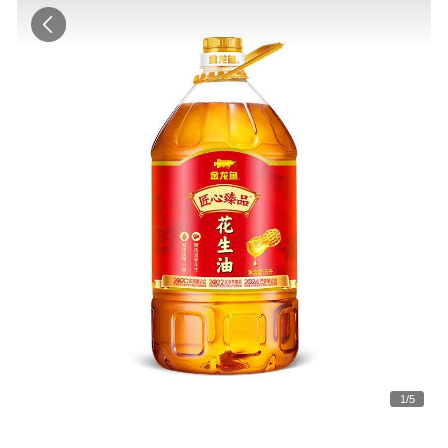
1
/
5