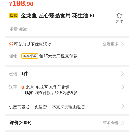
198
¥
.90
金龙鱼 匠心臻品食用 花生油 5L
质量保障
可参加以下优惠活动
查看更多
促销
领15元无门槛支付券
实名领券
已选
1件
送至
北京
东城区
东华门街道
现货
现在付款，尽快为您发货
供应商发货
免运费
不支持无理由退货
评价(200+)
查看全部