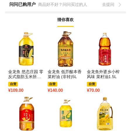
问问已购用户
商品好不好？问问买过的人
去提问
猜你喜欢
金龙鱼 悠态庄园 零
金龙鱼 低芥酸本香
金龙鱼外婆乡小榨
艾
反式脂肪玉米胚芽
菜籽油 (非转)5L
风味 菜籽油1.5L
油压榨一级食用油
自营
自营
自营
非转基因 4L
¥
109.00
¥
140.00
¥
70.00
¥
1