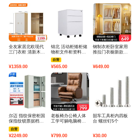
全友家居北欧现代
锦北 活动柜矮柜储
钢制衣柜卧室家用
实
三门衣柜 清新木纹
物柜文件柜资料柜
推拉门衣橱新款爆
实
带L灯储物收纳衣橱
挂劳柜带锁带轮小
款组装金属挂衣柜
出
自营
卧室整体家具 【腊
柜 珍珠白侧拉手
衣服收纳柜子 推拉
户
¥
1359.00
¥
565.00
¥
649.00
¥
9
木木纹A款】三门衣
门双挂【长80*50*1
衣
柜
85cm】 包安装
三
尔迈 指纹保密柜国
老板椅办公椅人体
韶车工具柜内四板
伽
保指纹锁票据档案
工学可躺电脑椅子
台 螺丝钉5个
台
柜 灰白色 通双节无
家用靠背座电竞书
自营
斗
桌沙发椅子真老板
¥
2249.00
¥
799.00
¥
30.00
¥
5
椅 【琥珀色】耐磨