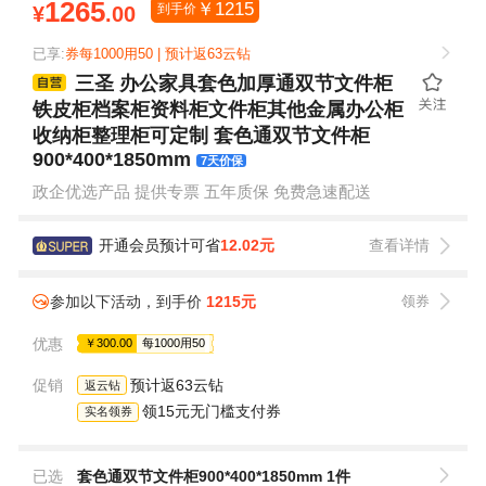
1265
￥
1215
到手价
¥
.00
已享:
券每1000用50 | 预计返63云钻
三圣 办公家具套色加厚通双节文件柜
铁皮柜档案柜资料柜文件柜其他金属办公柜
收纳柜整理柜可定制 套色通双节文件柜
900*400*1850mm
7天价保
政企优选产品 提供专票 五年质保 免费急速配送
开通会员预计可省
12.02元
查看详情
参加以下活动，到手价
1215元
领券
优惠
￥300.00
每1000用50
促销
预计返63云钻
返云钻
领15元无门槛支付券
实名领券
已选
套色通双节文件柜900*400*1850mm 1件