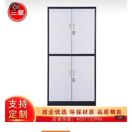
1
/
5