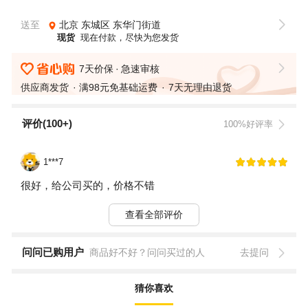
送至
北京
东城区
东华门街道
现货
现在付款，尽快为您发货
7天价保
急速审核
供应商发货
满98元免基础运费
7天无理由退货
评价(100+)
100%好评率
1***7
很好，给公司买的，价格不错
查看全部评价
问问已购用户
商品好不好？问问买过的人
去提问
猜你喜欢