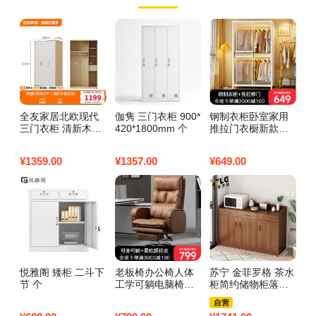
全友家居北欧现代
伽隽 三门衣柜 900*
钢制衣柜卧室家用
实
三门衣柜 清新木纹
420*1800mm 个
推拉门衣橱新款爆
实
带L灯储物收纳衣橱
款组装金属挂衣柜
出
卧室整体家具 【腊
衣服收纳柜子 推拉
户
¥
1359.00
¥
1357.00
¥
649.00
¥
9
木木纹A款】三门衣
门双挂【长80*50*1
衣
柜
85cm】 包安装
三
悦雅阁 矮柜 二斗下
老板椅办公椅人体
苏宁 金菲罗格 茶水
晖
节 个
工学可躺电脑椅子
柜简约储物柜落地
1
家用靠背座电竞书
柜 120*38*80
组
自营
桌沙发椅子真老板