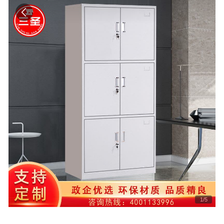
1
/
5