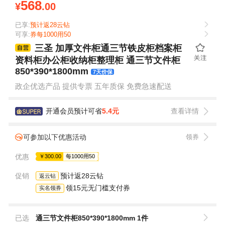
568
¥
.00
已享:
预计返28云钻
可享:
券每1000用50
三圣 加厚文件柜通三节铁皮柜档案柜
资料柜办公柜收纳柜整理柜 通三节文件柜
850*390*1800mm
7天价保
政企优选产品 提供专票 五年质保 免费急速配送
开通会员预计可省
5.4元
查看详情
可参加以下优惠活动
领券
优惠
￥300.00
每1000用50
促销
预计返28云钻
返云钻
领15元无门槛支付券
实名领券
已选
通三节文件柜850*390*1800mm 1件