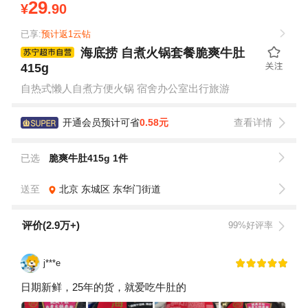
29
¥
.90
已享:
预计返1云钻
海底捞 自煮火锅套餐脆爽牛肚
415g
自热式懒人自煮方便火锅 宿舍办公室出行旅游
开通会员预计可省
0.58元
查看详情
已选
脆爽牛肚415g 1件
送至
北京
东城区
东华门街道
评价(2.9万+)
99%好评率
j***e
日期新鲜，25年的货，就爱吃牛肚的