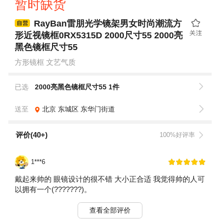
暂时缺货
RayBan雷朋光学镜架男女时尚潮流方
形近视镜框0RX5315D 2000尺寸55 2000亮
黑色镜框尺寸55
方形镜框 文艺气质
已选
2000亮黑色镜框尺寸55 1件
送至
北京
东城区
东华门街道
评价(40+)
100%好评率
1***6
戴起来帅的 眼镜设计的很不错 大小正合适 我觉得帅的人可
以拥有一个(???????)。
查看全部评价