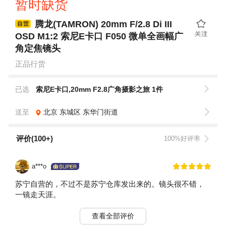
暂时缺货
腾龙(TAMRON) 20mm F/2.8 Di III
OSD M1:2 索尼E卡口 F050 微单全画幅广
角定焦镜头
正品行货
已选
索尼E卡口,20mm F2.8广角摄影之旅 1件
送至
北京
东城区
东华门街道
评价(100+)
100%好评率
a***o
苏宁自营的，不过不是苏宁仓库发出来的。镜头很不错，
一镜走天涯。
查看全部评价