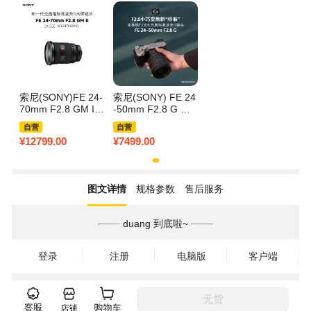
索尼(SONY)FE 24-
索尼(SONY) FE 24
70mm F2.8 GM II
-50mm F2.8 G 全
新一代全画幅标准
画幅F2.8大光圈标
自营
自营
变焦G大师镜头大
准变焦G镜头(SEL2
¥
12799.00
¥
7499.00
三元(SEL2470GM
450G)
2)
图文详情
规格参数
售后服务
duang 到底啦~
登录
注册
电脑版
客户端
无货