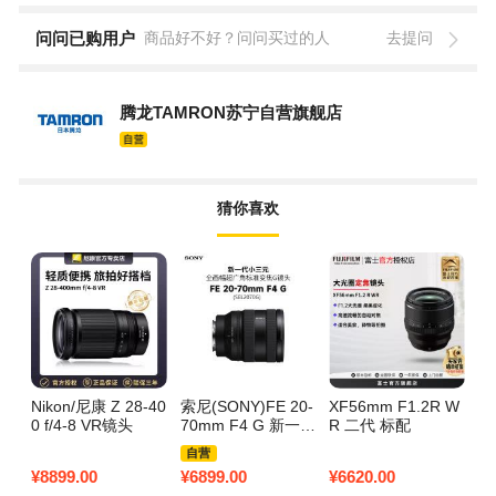
问问已购用户
商品好不好？问问买过的人
去提问
腾龙TAMRON苏宁自营旗舰店
猜你喜欢
Nikon/尼康 Z 28-40
索尼(SONY)FE 20-
XF56mm F1.2R W
0 f/4-8 VR镜头
70mm F4 G 新一代
R 二代 标配
全画幅小三元 超广
自营
角标准变焦G镜头
¥
8899.00
¥
6899.00
¥
6620.00
(SEL2070G)