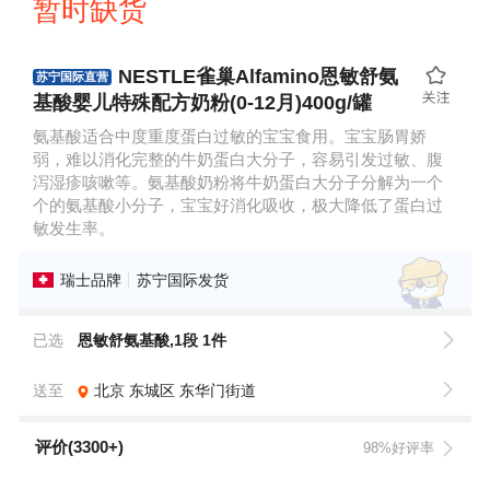
暂时缺货
NESTLE雀巢Alfamino恩敏舒氨
苏宁国际直营
基酸婴儿特殊配方奶粉(0-12月)400g/罐
氨基酸适合中度重度蛋白过敏的宝宝食用。宝宝肠胃娇
弱，难以消化完整的牛奶蛋白大分子，容易引发过敏、腹
泻湿疹咳嗽等。氨基酸奶粉将牛奶蛋白大分子分解为一个
个的氨基酸小分子，宝宝好消化吸收，极大降低了蛋白过
敏发生率。
瑞士品牌
苏宁国际发货
已选
恩敏舒氨基酸,1段 1件
送至
北京
东城区
东华门街道
评价(3300+)
98%好评率