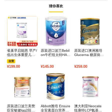
猜你喜欢
雀巢早启能恩 早产/
原装进口波兰Bebil
原装进口澳洲雅培
雅
低出生体重婴儿配
on牛栏纽太特HA适
Glucerna 糖尿病成
素
方奶粉 400克 德国
度水解抗过敏配方
人中老年专用控制
素
自营
原装进口
奶粉1段（0-6个
血糖无糖营养奶粉
g
¥
199.00
¥
145.00
¥
259.00
¥
6
月）400g
850g
原装进口波兰美赞
Abbott雅培 Ensure
澳大利亚Neocate
臣安敏健lgg2段益
全安素蛋白营养成
纽康特LCP氨基酸