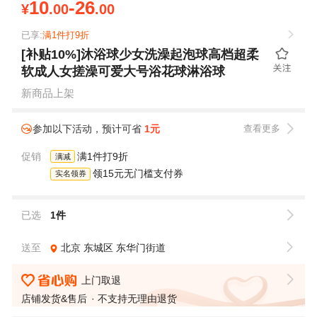
10
-26
¥
.00
.00
已享:
满1件打9折
[补贴10%]沐浴球少女洗澡起泡球高档超柔
软成人女搓澡可爱大号浴花球淋浴球
新商品上架
参加以下活动，预计可省
1元
查看更多
促销
满1件打9折
满减
领15元无门槛支付券
实名领券
已选
1件
送至
北京
东城区
东华门街道
上门取退
店铺发货&售后
不支持无理由退货