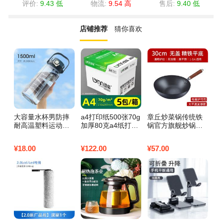
评价:
9.43 低
物流:
9.54 高
售后:
9.40 低
店铺推荐
猜你喜欢
大容量水杯男防摔
a4打印纸500张70g
章丘炒菜锅传统铁
水
耐高温塑料运动水
加厚80克a4纸打印
锅官方旗舰炒锅不
电
壶学生便携吸管夏
复印资料办公用纸
粘锅家用无涂层燃
桶
季刻度杯2l (亏本冲
白纸草稿纸绘画纸
气电磁炉专用 【无
压
¥
18.00
¥
122.00
¥
57.00
¥
4
量)1500ML透黑 均
打印机纸包邮批发
锤纹】30无盖-未开
+
码
办公用品整箱凭证3
锅
水