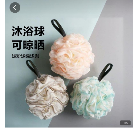
1
/
5