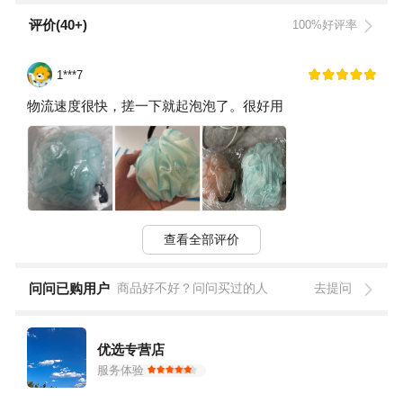
评价(40+)
100%好评率
1***7
物流速度很快，搓一下就起泡泡了。很好用
查看全部评价
问问已购用户
商品好不好？问问买过的人
去提问
优选专营店
服务体验