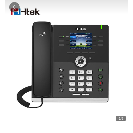
1
/
5