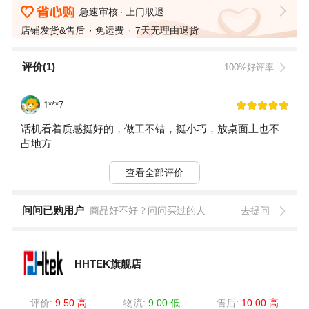
急速审核
上门取退
店铺发货&售后
免运费
7天无理由退货
评价(1)
100%好评率
1***7
话机看着质感挺好的，做工不错，挺小巧，放桌面上也不
占地方
查看全部评价
问问已购用户
商品好不好？问问买过的人
去提问
HHTEK旗舰店
评价:
9.50 高
物流:
9.00 低
售后:
10.00 高