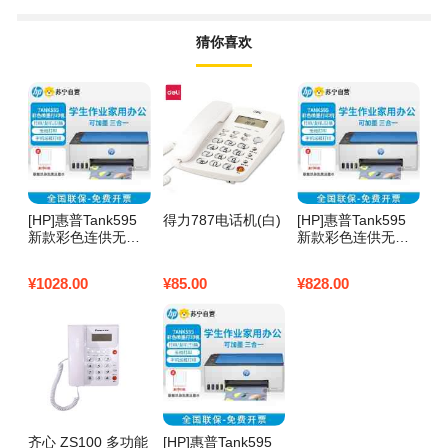
猜你喜欢
[HP]惠普Tank595
得力787电话机(白)
[HP]惠普Tank595
新款彩色连供无线
新款彩色连供无线
打印机家用喷墨多
打印机家用喷墨多
功能一体机墨仓-套
功能一体机墨仓-(含
¥
1028.00
¥
85.00
¥
828.00
餐2:标配+专黑3支
原装墨水4支)
+专彩6支
齐心 ZS100 多功能
[HP]惠普Tank595