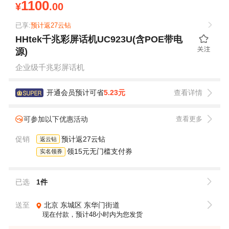
1100
¥
.00
已享:
预计返27云钻
HHtek千兆彩屏话机UC923U(含POE带电
源)
企业级千兆彩屏话机
开通会员预计可省
5.23元
查看详情
可参加以下优惠活动
查看更多
促销
预计返27云钻
返云钻
领15元无门槛支付券
实名领券
已选
1件
送至
北京
东城区
东华门街道
现在付款，预计48小时内为您发货