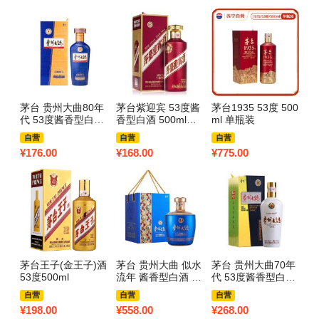
茅台 贵州大曲80年
茅台紫迎宾 53度酱
茅台1935 53度 500
代 53度酱香型白酒
香型白酒 500ml单
ml 单瓶装
500ml单瓶
瓶装
自营
自营
自营
¥
176.00
¥
168.00
¥
775.00
茅台王子(金王子)酒
茅台 贵州大曲 似水
茅台 贵州大曲70年
53度500ml
流年 酱香型白酒 53
代 53度酱香型白酒
度 1.5L 单坛装
500ml单瓶
自营
自营
自营
¥
198.00
¥
558.00
¥
268.00