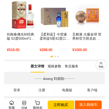
剑南春佛光剑经典
【柔和蓝】今世缘
五粮液 火爆金球 世
版 52度500ml*1瓶
柔和蓝9星42度口粮
界杯官方联名款 58
浓香型白酒
白酒整箱500ml*6瓶
度1.5L 浓香型白酒
礼盒
¥
518.00
¥
288.00
¥
1000.00
图文详情
规格参数
售后服务
duang 到底啦~
登录
注册
电脑版
客户端
立即购买
加入购物车