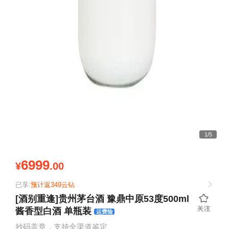
1
/
5
6999
¥
.00
已享:
预计返349云钻
[酒别重逢]贵州茅台酒 豫鼎中原53度500ml
酱香型白酒 单瓶装
运费险
抄码盖章，支持全渠道鉴定