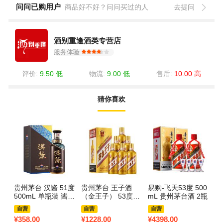
问问已购用户
商品好不好？问问买过的人
去提问
酒别重逢酒类专营店
服务体验
评价:
9.50 低
物流:
9.00 低
售后:
10.00 高
猜你喜欢
贵州茅台 汉酱 51度
贵州茅台 王子酒
易购-飞天53度 500
500mL 单瓶装 酱香
（金王子） 53度50
mL 贵州茅台酒 2瓶
型白酒
0ml*6 整箱装 酱香
自营
自营
自营
型白酒
¥
358.00
¥
1228.00
¥
4398.00