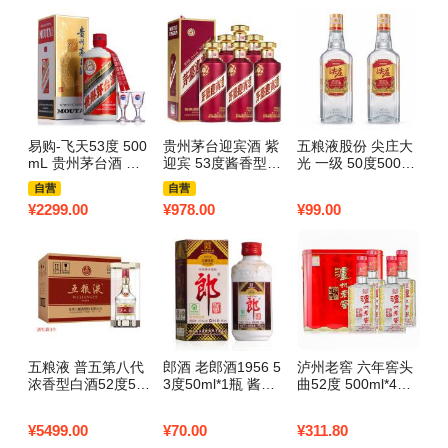
易购-飞天53度 500
贵州茅台迎宾酒 紫
五粮液股份 尖庄大
mL 贵州茅台酒 单
迎宾 53度酱香型白
光 一级 50度500ml
瓶
酒 500ml*6瓶 整箱
*2瓶 浓香型纯粮食
自营
自营
酒2970
¥
2299.00
¥
978.00
¥
99.00
五粮液 普五第八代
郎酒 老郎酒1956 5
泸州老窖 六年窖头
浓香型白酒52度50
3度50ml*1瓶 酱香
曲52度 500ml*4瓶
0ml*6瓶
型白酒
浓香型白酒 铁盒量
贩版礼盒版 2970
¥
5499.00
¥
70.00
¥
311.80