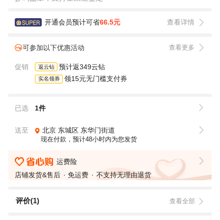
开通会员预计可省
66.5元
查看详情
可参加以下优惠活动
查看更多
促销
预计返349云钻
返云钻
领15元无门槛支付券
实名领券
已选
1件
送至
北京
东城区
东华门街道
现在付款，预计48小时内为您发货
运费险
店铺发货&售后
免运费
不支持无理由退货
评价(1)
查看全部