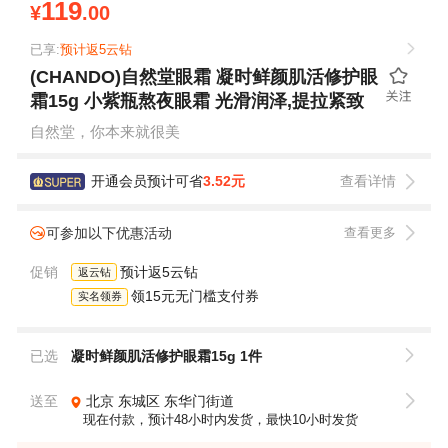
119
¥
.00
已享:
预计返5云钻
(CHANDO)自然堂眼霜 凝时鲜颜肌活修护眼
霜15g 小紫瓶熬夜眼霜 光滑润泽,提拉紧致
自然堂，你本来就很美
开通会员预计可省
3.52元
查看详情
可参加以下优惠活动
查看更多
促销
预计返5云钻
返云钻
领15元无门槛支付券
实名领券
已选
凝时鲜颜肌活修护眼霜15g 1件
送至
北京
东城区
东华门街道
现在付款，预计48小时内发货，最快10小时发货