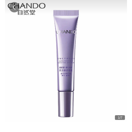
1
/
7