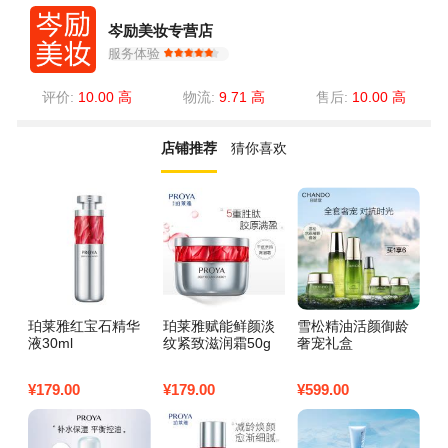
岑励美妆专营店
服务体验
评价:
10.00 高
物流:
9.71 高
售后:
10.00 高
店铺推荐
猜你喜欢
珀莱雅红宝石精华
珀莱雅赋能鲜颜淡
雪松精油活颜御龄
雪
液30ml
纹紧致滋润霜50g
奢宠礼盒
¥
179.00
¥
179.00
¥
599.00
¥
6