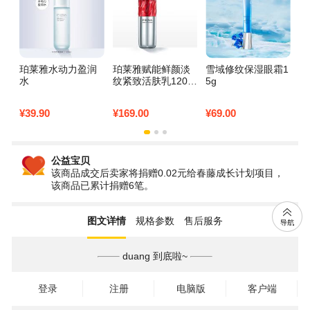
珀莱雅水动力盈润
珀莱雅赋能鲜颜淡
雪域修纹保湿眼霜1
自
水
纹紧致活肤乳120m
5g
面
l
¥
39.90
¥
169.00
¥
69.00
¥
7
公益宝贝
该商品成交后卖家将捐赠0.02元给春藤成长计划项目，
该商品已累计捐赠6笔。
图文详情
规格参数
售后服务
duang 到底啦~
登录
注册
电脑版
客户端