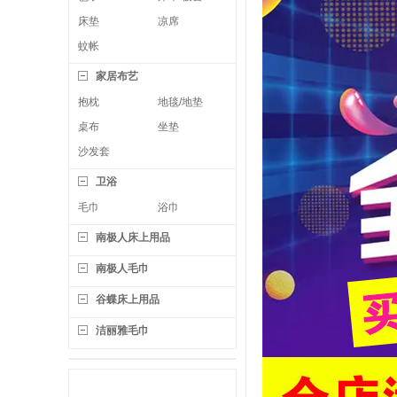
床垫
凉席
蚊帐
家居布艺
抱枕
地毯/地垫
桌布
坐垫
沙发套
卫浴
毛巾
浴巾
南极人床上用品
南极人毛巾
谷蝶床上用品
洁丽雅毛巾