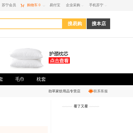
苏宁会员

购物车
0
易付宝
企业采购
手机苏宁



套
毛巾
枕套
劲草家纺用品专营店
联系客服
看了又看