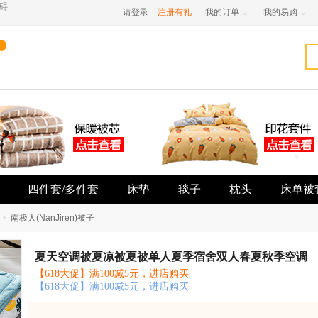
碍
请登录
注册有礼
我的订单
我的易购


四件套/多件套
床垫
毯子
枕头
床单被
>
南极人(NanJiren)被子
夏天空调被夏凉被夏被单人夏季宿舍双人春夏秋季空调
【618大促】满100减5元，进店购买
【618大促】满100减5元，进店购买