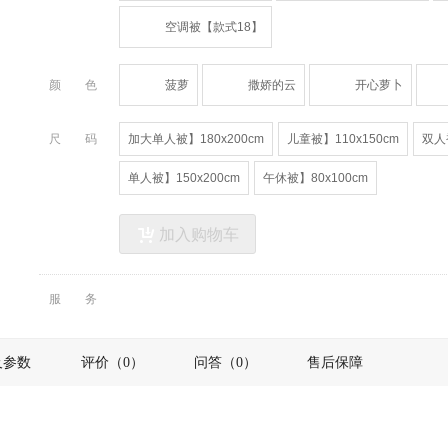
空调被【款式18】
颜色
菠萝
撒娇的云
开心萝卜
尺码
加大单人被】180x200cm
儿童被】110x150cm
双人被
单人被】150x200cm
午休被】80x100cm
加入购物车
服务
及参数
评价（0）
问答（0）
售后保障