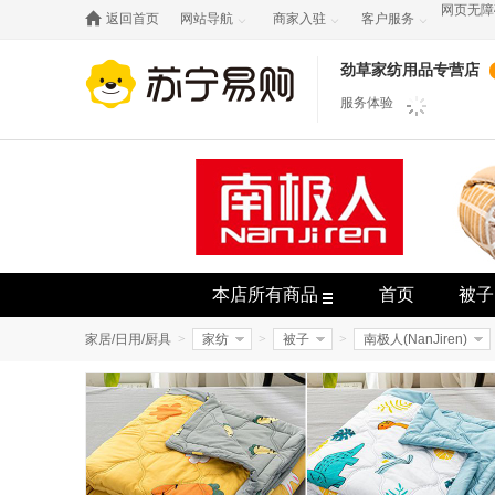
网页无障

返回首页
网站导航
商家入驻
客户服务



劲草家纺用品专营店
服务体验
本店所有商品
首页
被子
地毯/地垫
家居/日用/厨具
>
家纺
>
被子
>
南极人(NanJiren)