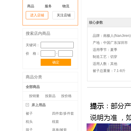
商品
服务
物流
进入店铺
关注店铺
核心参数
搜索店内商品
品牌：
南极人(NanJiren)
产地：中国广东深圳市
关键词：
适用季节：夏季
价 格：
-
制造工艺：切穿
确定
适用人数：其他
被子总重量：7.1-8斤
商品分类
全部商品
按销量
按新品
按价格
床上用品
被子
四件套/多件套
枕头
枕套
毯子
床单/被套