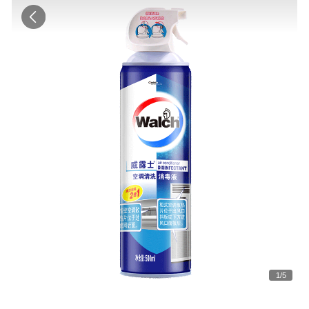
1
/
5