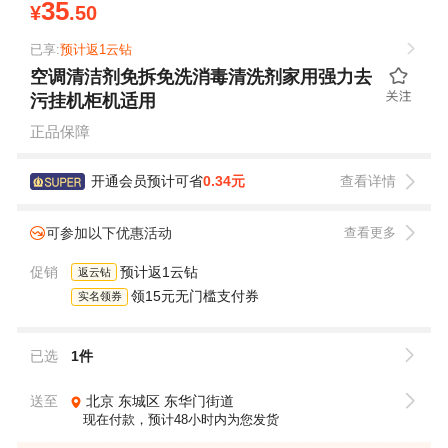
35
¥
.50
已享:
预计返1云钻
空调清洁剂免拆免洗消毒清洗剂家用强力去
污挂机柜机适用
正品保障
开通会员预计可省
0.34元
查看详情
可参加以下优惠活动
查看更多
促销
预计返1云钻
返云钻
领15元无门槛支付券
实名领券
已选
1件
送至
北京
东城区
东华门街道
现在付款，预计48小时内为您发货