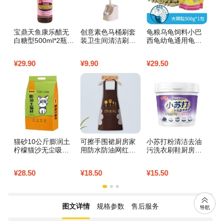
宝鼎天鱼康乐醋无
创意素色马桶刷套
龟粮乌龟饲料小巴
可
白糖型500ml*2瓶凉
装卫生间清洁刷厕
西龟幼龟通用龟龟
家
拌炒菜佐餐食醋虾
所无死角刷子长柄
粮水龟食物草龟专
玩
蟹饺子蘸料_3_544
软毛洁厕刷子_743
用粮虾干 默认尺寸
脏
¥
29.90
¥
9.90
¥
29.50
¥
2
500g大颗粒*1包
猫砂10公斤膨润土
可擦手围裙厨房家
小苏打粉清洁去油
静
柠檬猫沙无尘吸水
用防水防油网红餐
污洗衣刷鞋厨房除
尘
结团10kg20斤猫咪
饮专用男女定制做
垢去黄渍白齿多用
纸
用品_299 原味20斤
饭工作服围腰_269
途万能清洁白
地
¥
28.50
¥
18.50
¥
15.50
¥
5
咖啡色（可擦手）
特
湿
把
图文详情
规格参数
售后服务