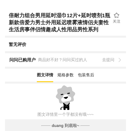
倍耐力组合男用延时湿巾12片+延时喷剂1瓶
新款倍爱力男士外用延迟喷雾液情侣夫妻性
生活房事伴侣情趣成人性用品男性系列
暂无评价
问问已购用户
商品好不好？问问买过的人
去提问
图文详情
规格参数
包装售后
图文详情里一个字都没有哦~~~
duang 到底啦~