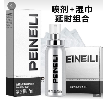
1
/
6