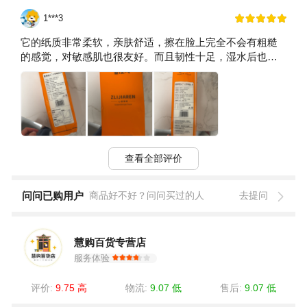
1***3
它的纸质非常柔软，亲肤舒适，擦在脸上完全不会有粗糙
的感觉，对敏感肌也很友好。而且韧性十足，湿水后也不
容易破，平时用来擦擦汗或者清洁污渍都没问题。
查看全部评价
问问已购用户
商品好不好？问问买过的人
去提问
慧购百货专营店
服务体验
评价:
9.75 高
物流:
9.07 低
售后:
9.07 低