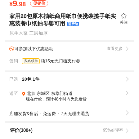
9
¥
.98
促销价
家用20包原木抽纸商用纸巾便携装擦手纸实
惠装餐巾纸抽母婴可用
运费险
原生木浆 三层加厚
可参加以下优惠活动
查看更多
促销
领15元无门槛支付券
实名领券
已选
20包 1件
送至
北京
东城区
东华门街道
现在付款，预计48小时内为您发货
店铺发货&售后
免运费
7天无理由退货
评价(300+)
95%好评率