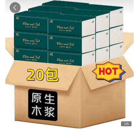
1
/
5