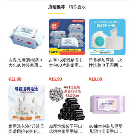
店铺推荐
猜你喜欢
吉客75度酒精湿巾
吉客75度酒精湿巾
雅曼妮加厚装一次
舒
大包80片装家用一
大包80片装家用一
性洗脸巾干湿两用
生
次性卫生消毒杀菌
次性卫生消毒杀菌
纸巾婴儿纯棉柔巾
8
湿纸巾3包
湿纸巾5包
女士洁面巾抽取式
卫
¥
11.90
¥
16.90
¥
19.80
¥
1
家用洗衣液4斤装母
加厚垃圾袋子平口
80抽大包装加厚婴
彩
婴适用护衣护色留
式宿舍家用手提袋
儿湿巾宝宝手口专
薰