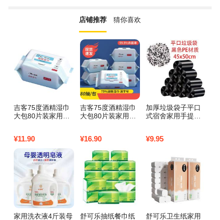
店铺推荐
猜你喜欢
吉客75度酒精湿巾
吉客75度酒精湿巾
加厚垃圾袋子平口
雅
大包80片装家用一
大包80片装家用一
式宿舍家用手提袋
性
次性卫生消毒杀菌
次性卫生消毒杀菌
厕所彩色一次性黑
纸
湿纸巾3包
湿纸巾5包
色塑料袋批发 黑色
女
¥
11.90
¥
16.90
¥
9.95
¥
1
【100只】
家用洗衣液4斤装母
舒可乐抽纸餐巾纸
舒可乐卫生纸家用
舒