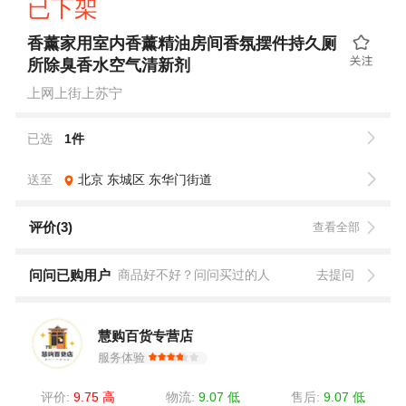
已下架
香薰家用室内香薰精油房间香氛摆件持久厕
所除臭香水空气清新剂
上网上街上苏宁
已选
1件
送至
北京
东城区
东华门街道
评价(3)
查看全部
问问已购用户
商品好不好？问问买过的人
去提问
慧购百货专营店
服务体验
评价:
9.75 高
物流:
9.07 低
售后:
9.07 低