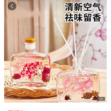
1
/
6