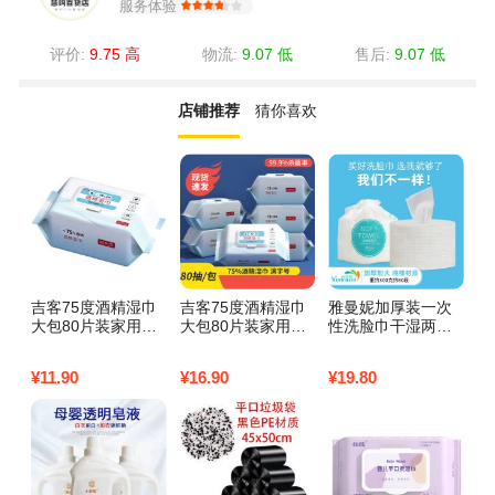
服务体验
评价:
9.75 高
物流:
9.07 低
售后:
9.07 低
店铺推荐
猜你喜欢
吉客75度酒精湿巾
吉客75度酒精湿巾
雅曼妮加厚装一次
舒
大包80片装家用一
大包80片装家用一
性洗脸巾干湿两用
生
次性卫生消毒杀菌
次性卫生消毒杀菌
纸巾婴儿纯棉柔巾
8
湿纸巾3包
湿纸巾5包
女士洁面巾抽取式
卫
¥
11.90
¥
16.90
¥
19.80
¥
1