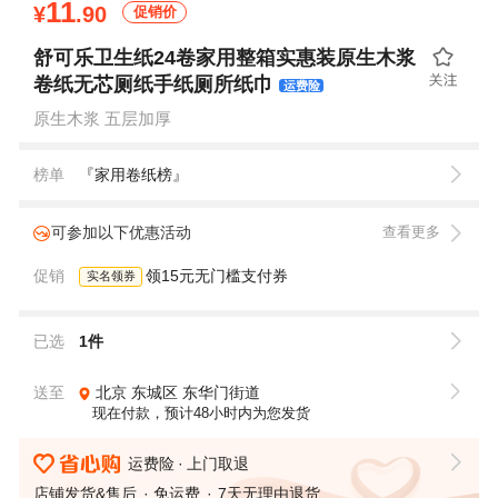
11
¥
.90
促销价
舒可乐卫生纸24卷家用整箱实惠装原生木浆
卷纸无芯厕纸手纸厕所纸巾
运费险
原生木浆 五层加厚
榜单
『家用卷纸榜』
可参加以下优惠活动
查看更多
促销
领15元无门槛支付券
实名领券
已选
1件
送至
北京
东城区
东华门街道
现在付款，预计48小时内为您发货
运费险
上门取退
店铺发货&售后
免运费
7天无理由退货