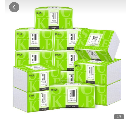
1
/
6