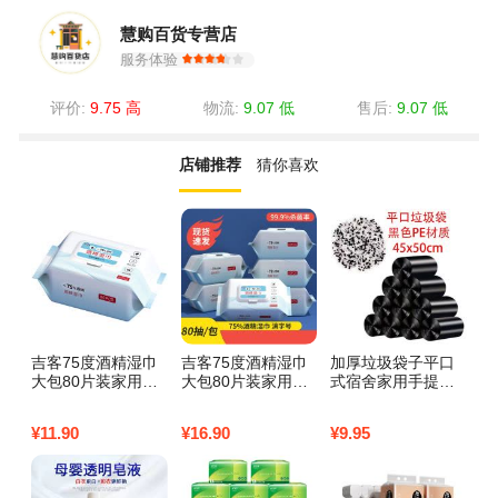
慧购百货专营店
服务体验
评价:
9.75 高
物流:
9.07 低
售后:
9.07 低
店铺推荐
猜你喜欢
吉客75度酒精湿巾
吉客75度酒精湿巾
加厚垃圾袋子平口
雅
大包80片装家用一
大包80片装家用一
式宿舍家用手提袋
性
次性卫生消毒杀菌
次性卫生消毒杀菌
厕所彩色一次性黑
纸
湿纸巾3包
湿纸巾5包
色塑料袋批发 黑色
女
¥
11.90
¥
16.90
¥
9.95
¥
1
【100只】