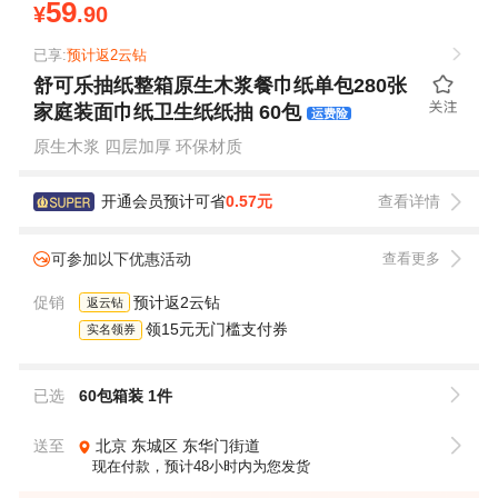
59
¥
.90
已享:
预计返2云钻
舒可乐抽纸整箱原生木浆餐巾纸单包280张
家庭装面巾纸卫生纸纸抽 60包
运费险
原生木浆 四层加厚 环保材质
开通会员预计可省
0.57元
查看详情
可参加以下优惠活动
查看更多
促销
预计返2云钻
返云钻
领15元无门槛支付券
实名领券
已选
60包箱装 1件
送至
北京
东城区
东华门街道
现在付款，预计48小时内为您发货