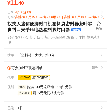
11
¥
.40
已享:
满100返1券
可享:
券满3000用150 | 券满6000用300 | 券满2000用100 | 券满4000用200 
权夫人迷你便携封口机塑料袋密封器茶叶零
食封口夹手压电热塑料袋封口器
运费险
部分货品不定期升级，新老包装随机发货，详情请联系客
服！
榜单
『塑料封口夹榜』第3名
可参加以下优惠活动
领券
优惠
￥100.00
满2000用100
促销
购满100元返店铺100减1元券
返券
领15元无门槛支付券
实名领券
已选
1件