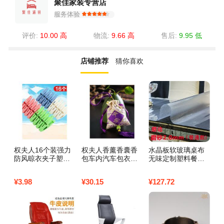
聚佳家装专营店
服务体验
评价:
10.00 高
物流:
9.66 高
售后:
9.95 低
店铺推荐
猜你喜欢
权夫人16个装强力
权夫人香薰香囊香
水晶板软玻璃桌布
创
防风晾衣夹子塑料
包车内汽车包衣柜
无味定制塑料餐桌
摆
晒衣服夹子内衣裤
除味香袋车用车载
垫桌垫防水防烫厚
装
袜子晾晒夹晒衣夹_
香料包
圆形pvc家用_226 8
公
¥
3.98
¥
30.15
¥
127.72
¥
8
2
0*150 磨边磨砂2.0