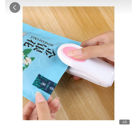
1
/
5