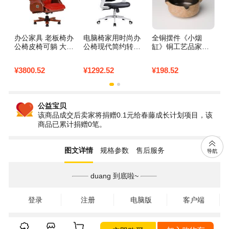
办公家具 老板椅办
电脑椅家用时尚办
全铜摆件《小烟
抱
公椅皮椅可躺 大班
公椅现代简约转椅
缸》铜工艺品家居
靠
椅 转椅经理椅 969
升降老板椅经理主
饰品烟缸_4_793
靠
2_987 棕色（牛
管椅-361_796 经理
被
¥
3800.52
¥
1292.52
¥
198.52
¥
1
皮）实木脚固定扶
椅钢制脚固定扶手
5
手
*
5
意
公益宝贝
该商品成交后卖家将捐赠0.1元给春藤成长计划项目，该
商品已累计捐赠0笔。
图文详情
规格参数
售后服务
duang 到底啦~
登录
注册
电脑版
客户端