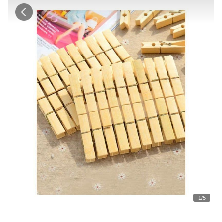
1
/
5