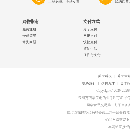
正品保障、提供发票
如约送货
购物指南
支付方式
免费注册
苏宁支付
会员等级
网银支付
常见问题
快捷支付
货到付款
任性付支付
苏宁科技
|
苏宁金
联系我们
|
诚聘英才
|
合作
Copyright© 20
云网万店增值电信业务许可证-合字B2-
网络食品交易第三方平台备
医疗器械网络交易服务第三方平台备案凭证-
药品网络交易服务
本网站直接或