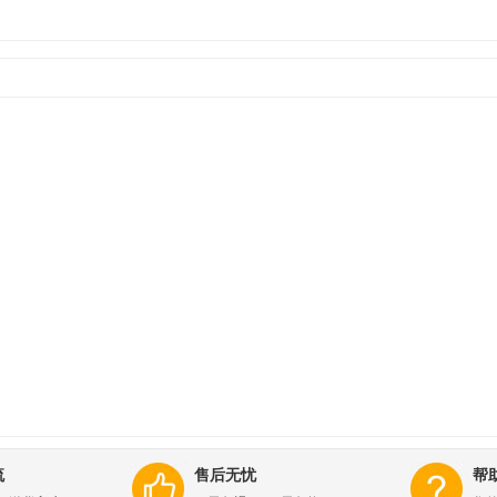
流
售后无忧
帮