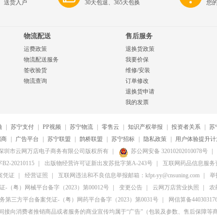
、送货入户
30天包退、365天包换
您
物流配送
售后服务
运费政策
退换货政策
物流配送服务
我要价保
签收验货
维修/安装
物流查询
订单修改
退换货申请
我的发票
融
|
苏宁支付
|
PP视频
|
苏宁物流
|
零售云
|
知识产权举报
|
投资者关系
|
苏
招商
|
广告平台
|
苏宁联盟
|
鹊桥联盟
|
苏宁招标
|
隐私政策
|
用户体验提升计
20-2026深圳市云网万店电子商务有限公司版权所有
|
苏公网安备 32010202010078号
|
20210115
|
出版物经营许可证新出发苏批字第A-243号
|
互联网药品信息服务资格
案凭证
|
经营证照
|
互联网违法和不良信息举报邮箱：kfpt-yy@cnsuning.com
|
举报
（粤）网械平台备字（2023）第00012号
|
变更公告
|
云网万店营业执照
|
农
第三方平台备案凭证-（粤）网药平台备字（2023）第0031号
|
网信算备4403031764
间接向消费者推销商品或者服务的商业宣传均属于“广告”（包装及参数、售后保障等