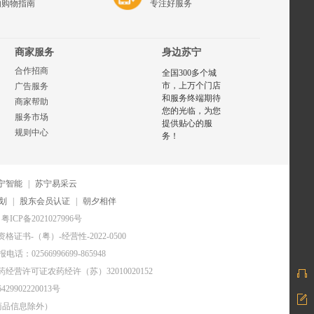
的购物指南
专注好服务
商家服务
身边苏宁
合作招商
全国300多个城
市，上万个门店
广告服务
和服务终端期待
商家帮助
您的光临，为您
服务市场
提供贴心的服
规则中心
务！
宁智能
|
苏宁易采云
划
|
股东会员认证
|
朝夕相伴
粤ICP备2021027996号
证书-（粤）-经营性-2022-0500
电话：02566996699-865948
药经营许可证农药经许（苏）32010020152
29902220013号
商品信息除外）