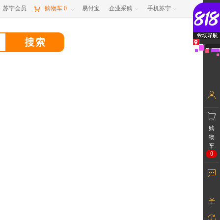
苏宁会员

购物车
0
易付宝
企业采购
手机苏宁



购
物
车
0