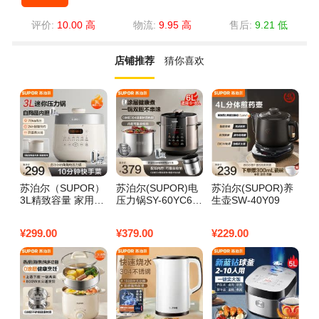
评价:
10.00 高
物流:
9.95 高
售后:
9.21 低
店铺推荐
猜你喜欢
苏泊尔（SUPOR）
苏泊尔(SUPOR)电
苏泊尔(SUPOR)养
苏
3L精致容量 家用2-
压力锅SY-60YC60
生壶SW-40Y09
电
3人电压力锅电高压
03
锅电饭煲电饭锅煮
¥
299.00
¥
379.00
¥
229.00
¥
2
饭锅陶晶不粘内胆S
Y-30FC3006