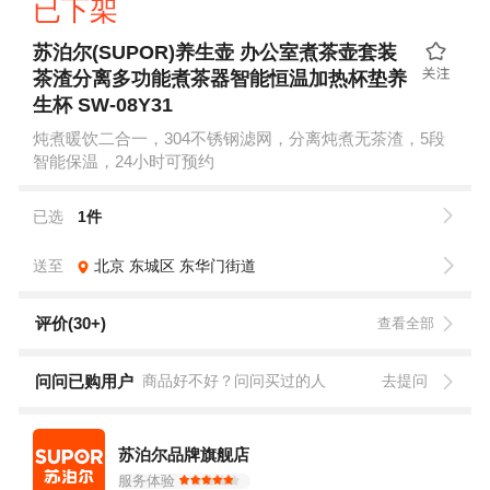
已下架
苏泊尔(SUPOR)养生壶 办公室煮茶壶套装
茶渣分离多功能煮茶器智能恒温加热杯垫养
生杯 SW-08Y31
炖煮暖饮二合一，304不锈钢滤网，分离炖煮无茶渣，5段
智能保温，24小时可预约
已选
1件
送至
北京
东城区
东华门街道
评价(30+)
查看全部
问问已购用户
商品好不好？问问买过的人
去提问
苏泊尔品牌旗舰店
服务体验