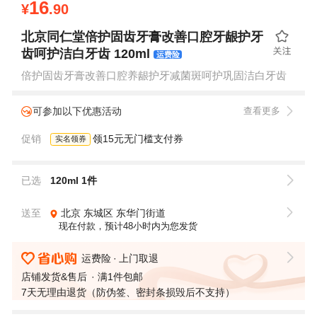
16
¥
.90
北京同仁堂倍护固齿牙膏改善口腔牙龈护牙
齿呵护洁白牙齿 120ml
运费险
倍护固齿牙膏改善口腔养龈护牙减菌斑呵护巩固洁白牙齿
可参加以下优惠活动
查看更多
促销
领15元无门槛支付券
实名领券
已选
120ml 1件
送至
北京
东城区
东华门街道
现在付款，预计48小时内为您发货
运费险
上门取退
店铺发货&售后
满1件包邮
7天无理由退货（防伪签、密封条损毁后不支持）