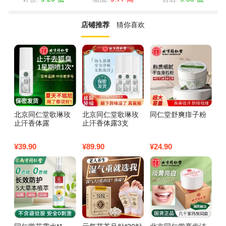
店铺推荐
猜你喜欢
北京同仁堂歌琳玫
北京同仁堂歌琳玫
同仁堂舒爽痱子粉
同
止汗香体露
止汗香体露3支
粉
¥
39.90
¥
89.90
¥
24.90
¥
4