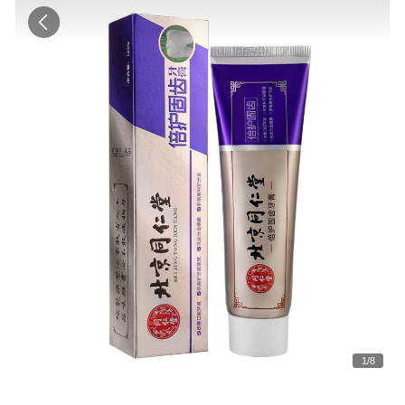
1
/
8