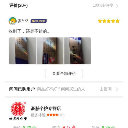
评价(20+)
100%好评率
家***2
收到了，还是不错的。
查看全部评价
问问已购用户
商品好不好？问问买过的人
去提问
豪脉个护专营店
服务体验
评价:
9.20 低
物流:
9.77 高
售后:
9.85 低