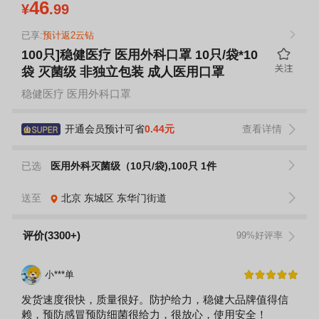
46
¥
.99
已享:
预计返2云钻
100只]稳健医疗 医用外科口罩 10只/袋*10
袋 灭菌级 非独立包装 成人医用口罩
稳健医疗 医用外科口罩
开通会员预计可省
0.44元
查看详情
已选
医用外科灭菌级（10只/袋),100只 1件
送至
北京
东城区
东华门街道
评价(3300+)
99%好评率
小***单
发货速度很快，质量很好。防护给力，稳健大品牌值得信
赖，预防感冒预防细菌很给力，很放心，使用安全！