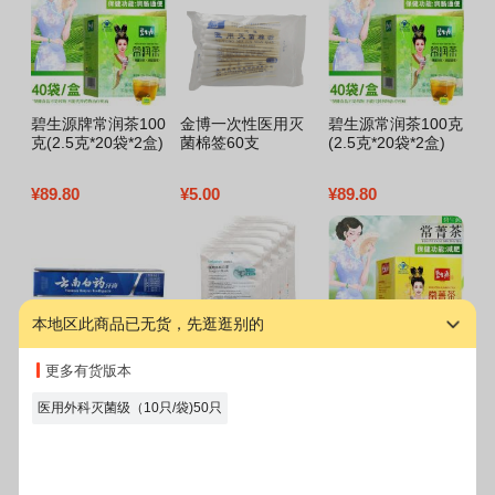
碧生源牌常润茶100
金博一次性医用灭
碧生源常润茶100克
杰
克(2.5克*20袋*2盒)
菌棉签60支
(2.5克*20袋*2盒)
倍
¥
89.80
¥
5.00
¥
89.80
¥
3
本地区此商品已无货，先逛逛别的
云南白药牙膏(留兰
稳健医疗医用外科
碧生源牌常润茶100
更多有货版本
香型) 65克 云南白
口罩(长方形 挂耳
克(2.5克*20袋/盒*2
药
型)5包
盒)
医用外科灭菌级（10只/袋)50只
¥
12.80
¥
23.50
¥
108.00