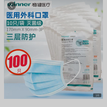
1
/
6