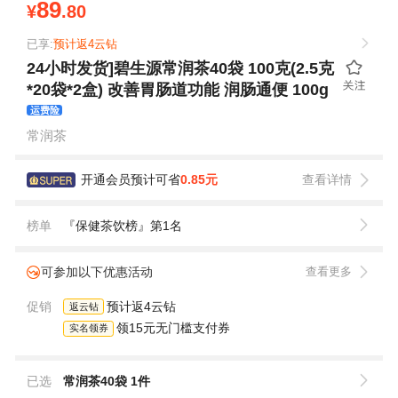
89
¥
.80
已享:
预计返4云钻
24小时发货]碧生源常润茶40袋 100克(2.5克
*20袋*2盒) 改善胃肠道功能 润肠通便 100g
运费险
常润茶
开通会员预计可省
0.85元
查看详情
榜单
『保健茶饮榜』第1名
可参加以下优惠活动
查看更多
促销
预计返4云钻
返云钻
领15元无门槛支付券
实名领券
已选
常润茶40袋 1件