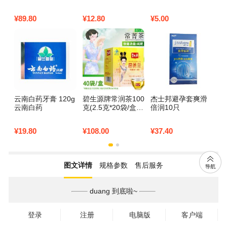
药
¥
89.80
¥
12.80
¥
5.00
¥
1
云南白药牙膏 120g
碧生源牌常润茶100
杰士邦避孕套爽滑
云南白药
克(2.5克*20袋/盒*2
倍润10只
盒)
¥
19.80
¥
108.00
¥
37.40
图文详情
规格参数
售后服务
duang 到底啦~
登录
注册
电脑版
客户端