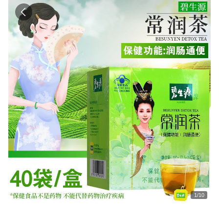
1
/
10