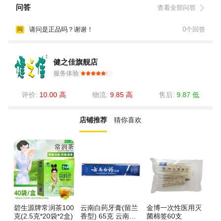
问答
查看全部问答
请问是正品吗？谢谢！
0个回答
问
健之佳旗舰店
服务体验
评价:
10.00 高
物流:
9.85 高
售后:
9.87 低
店铺推荐
猜你喜欢
碧生源牌常润茶100
云南白药牙膏(留兰
金博一次性医用灭
云
克(2.5克*20袋*2盒)
香型) 65克 云南白
菌棉签60支
膏