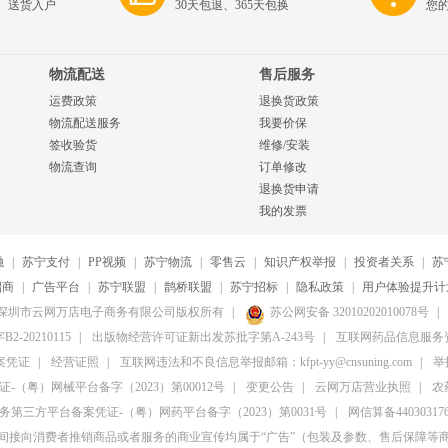
、送货入户
30天包退、365天包换
您
物流配送
售后服务
运费政策
退换货政策
物流配送服务
我要价保
签收验货
维修/安装
物流查询
订单修改
退换货申请
我的发票
融
|
苏宁支付
|
PP视频
|
苏宁物流
|
零售云
|
知识产权举报
|
投资者关系
|
苏
招商
|
广告平台
|
苏宁联盟
|
鹊桥联盟
|
苏宁招标
|
隐私政策
|
用户体验提升计
20-2026深圳市云网万店电子商务有限公司版权所有
|
苏公网安备 32010202010078号
|
20210115
|
出版物经营许可证新出发苏批字第A-243号
|
互联网药品信息服务资格
案凭证
|
经营证照
|
互联网违法和不良信息举报邮箱：kfpt-yy@cnsuning.com
|
举报
（粤）网械平台备字（2023）第00012号
|
变更公告
|
云网万店营业执照
|
农
第三方平台备案凭证-（粤）网药平台备字（2023）第0031号
|
网信算备4403031764
间接向消费者推销商品或者服务的商业宣传均属于“广告”（包装及参数、售后保障等