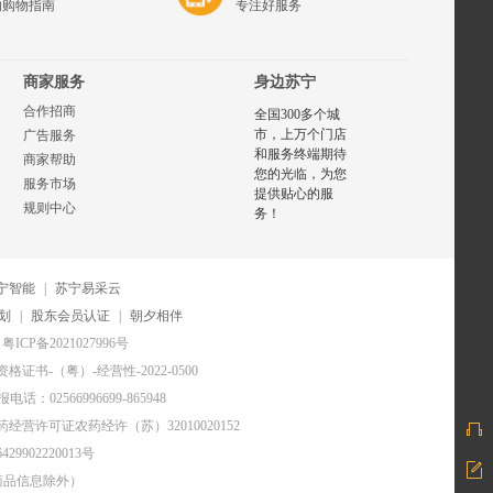
的购物指南
专注好服务
商家服务
身边苏宁
合作招商
全国300多个城
市，上万个门店
广告服务
和服务终端期待
商家帮助
您的光临，为您
服务市场
提供贴心的服
规则中心
务！
宁智能
|
苏宁易采云
划
|
股东会员认证
|
朝夕相伴
粤ICP备2021027996号
证书-（粤）-经营性-2022-0500
电话：02566996699-865948
药经营许可证农药经许（苏）32010020152
29902220013号
商品信息除外）