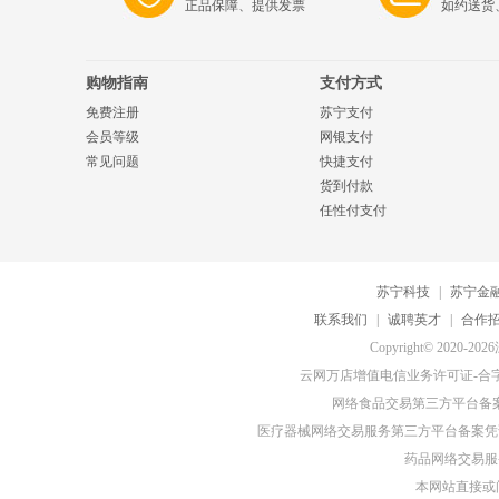
正品保障、提供发票
如约送货
购物指南
支付方式
免费注册
苏宁支付
会员等级
网银支付
常见问题
快捷支付
货到付款
任性付支付
苏宁科技
|
苏宁金
联系我们
|
诚聘英才
|
合作
Copyright© 20
云网万店增值电信业务许可证-合字B2-
网络食品交易第三方平台备
医疗器械网络交易服务第三方平台备案凭证-
药品网络交易服务
本网站直接或