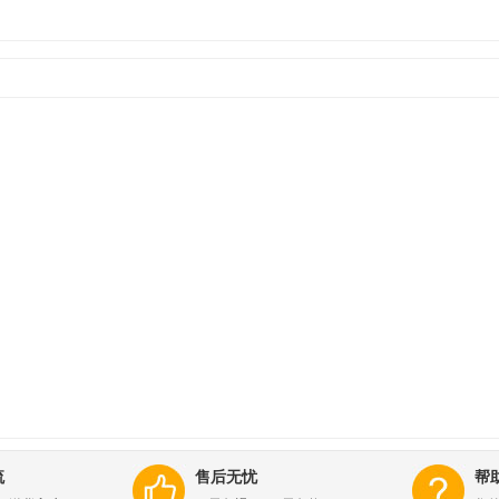
流
售后无忧
帮