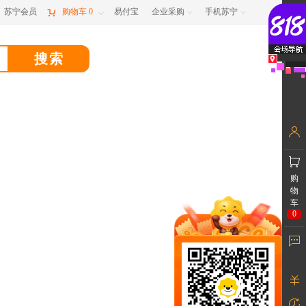
苏宁会员

购物车
0
易付宝
企业采购
手机苏宁



购
物
车
0